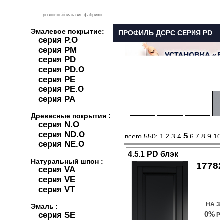
розничный магазин фабрики
Эмалевое покрытие:
ПРОФИЛЬ ДОРС СЕРИЯ PD
серия P.O
серия PM
серия PD
серия PD.O
серия PE
серия PE.O
серия PA
Древесные покрытия :
серия N.O
серия ND.O
5
всего 550:
1
2
3
4
6
7
8
9
1
серия NE.O
4.5.1 PD блэк
Натуральный шпон :
1778
серия VA
серия VE
Куп
серия VT
НА 
Эмаль :
0%
серия SE
Р