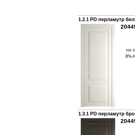
1.2.1 PD перламутр бе
2044
Куп
НА 
0%
Р
1.3.1 PD перламутр бр
2044
Куп