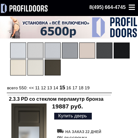
8(495) 664-4745
15
всего 550:
<<
11
12
13
14
16
17
18
19
2.3.3 PD со стеклом перламутр бронза
19887 руб.
Купить дверь
НА ЗАКАЗ 22 ДНЕЙ
0%