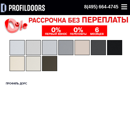
8(495) 664-4745
ПРОФИЛЬ ДОРС