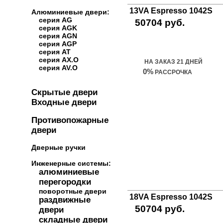
13VA Espresso 1042S
Алюминиевые двери:
серия AG
50704 руб.
серия AGK
серия AGN
Купить дверь
серия AGP
серия AT
серия AX.O
НА ЗАКАЗ 21 ДНЕЙ
серия AV.O
0%
РАССРОЧКА
Скрытые двери
Входные двери
Противопожарные
двери
Дверные ручки
Инженерные системы:
алюминиевые
перегородки
поворотные двери
18VA Espresso 1042S
раздвижные
50704 руб.
двери
складные двери