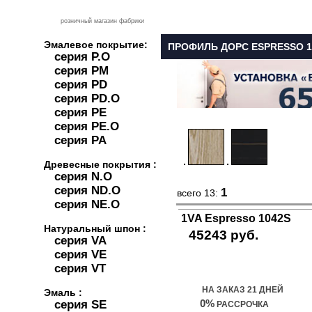
розничный магазин фабрики
Эмалевое покрытие:
ПРОФИЛЬ ДОРС ESPRESSO 1
серия P.O
серия PM
серия PD
серия PD.O
серия PE
серия PE.O
серия PA
Древесные покрытия :
серия N.O
серия ND.O
1
всего 13:
серия NE.O
1VA Espresso 1042S
Натуральный шпон :
45243 руб.
серия VA
серия VE
Купить дверь
серия VT
НА ЗАКАЗ 21 ДНЕЙ
Эмаль :
0%
серия SE
РАССРОЧКА