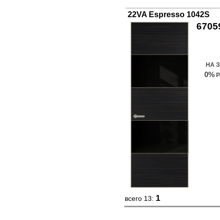
22VA Espresso 1042S
6705
Куп
НА 
0%
Р
1
всего 13: