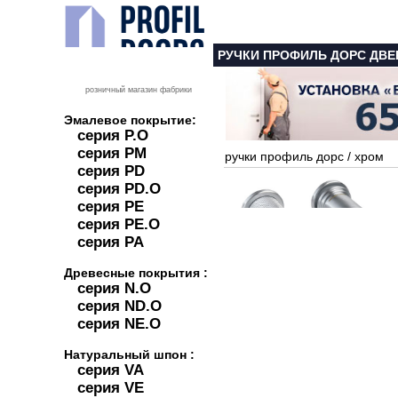
РУЧКИ ПРОФИЛЬ ДОРС ДВЕ
розничный магазин фабрики
Эмалевое покрытие:
серия P.O
серия PM
ручки профиль дорс
/
хром
серия PD
серия PD.O
серия PE
серия PE.O
серия PA
Древесные покрытия :
серия N.O
серия ND.O
серия NE.O
Натуральный шпон :
серия VA
серия VE