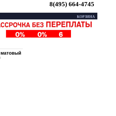
8(495) 664-4745
КОРЗИНА
м матовый
й