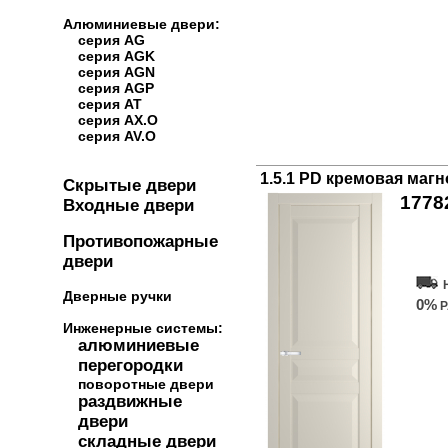
Алюминиевые двери:
серия AG
серия AGK
серия AGN
серия AGP
серия AT
серия AX.O
серия AV.O
1.5.1 PD кремовая маг
Скрытые двери
1778
Входные двери
Куп
Противопожарные
двери
Дверные ручки
0%
Р
Инженерные системы:
алюминиевые
перегородки
поворотные двери
раздвижные
двери
складные двери