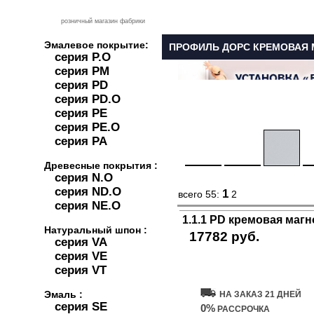
розничный магазин фабрики
Эмалевое покрытие:
ПРОФИЛЬ ДОРС КРЕМОВАЯ 
серия P.O
серия PM
серия PD
серия PD.O
серия PE
серия PE.O
серия PA
Древесные покрытия :
серия N.O
серия ND.O
1
всего 55:
2
серия NE.O
1.1.1 PD кремовая маг
Натуральный шпон :
17782 руб.
серия VA
серия VE
Купить дверь
серия VT
Эмаль :
НА ЗАКАЗ 21 ДНЕЙ
серия SE
0%
РАССРОЧКА