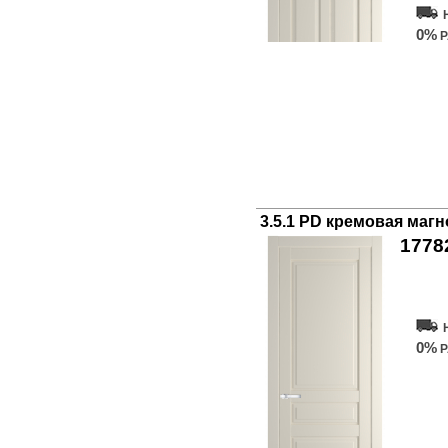
0%
Р
3.5.1 PD кремовая маг
1778
Куп
0%
Р