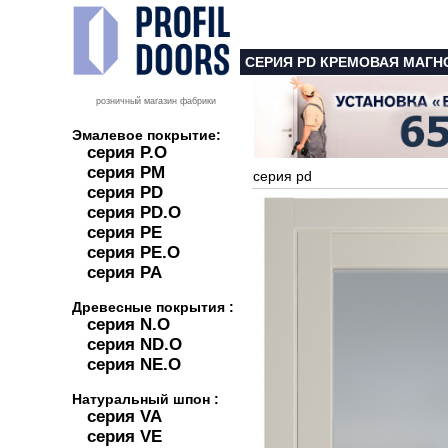
СЕРИЯ PD КРЕМОВАЯ МАГН
розничный магазин фабрики
Эмалевое покрытие:
серия P.O
серия PM
серия pd
серия PD
серия PD.O
серия PE
серия PE.O
серия PA
Древесные покрытия :
серия N.O
серия ND.O
серия NE.O
Натуральный шпон :
серия VA
серия VE