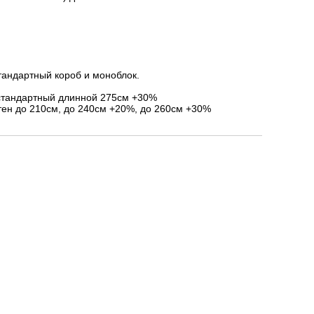
тандартный короб и моноблок.
стандартный длинной 275см +30%
ен до 210см, до 240см +20%, до 260см +30%