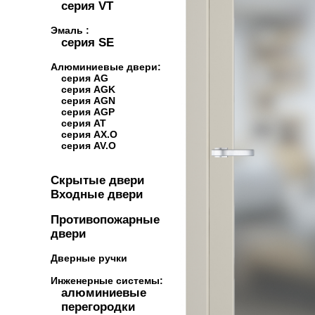
серия VT
Эмаль :
серия SE
Алюминиевые двери:
серия AG
серия AGK
серия AGN
серия AGP
серия AT
серия AX.O
серия AV.O
Скрытые двери
Входные двери
Противопожарные
двери
Дверные ручки
Инженерные системы:
алюминиевые
перегородки