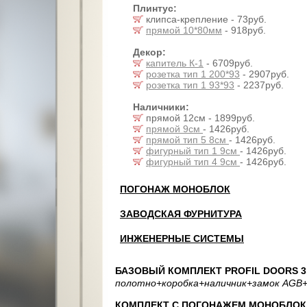
Плинтус:
клипса-крепление - 73руб.
прямой 10*80мм
- 918руб.
Декор:
капитель К-1
- 6709руб.
розетка тип 1 200*93
- 2907руб.
розетка тип 1 93*93
- 2237руб.
Наличники:
прямой 12см - 1899руб.
прямой 9см
- 1426руб.
прямой тип 5 8см
- 1426руб.
фигурный тип 1 9см
- 1426руб.
фигурный тип 4 9см
- 1426руб.
ПОГОНАЖ МОНОБЛОК
ЗАВОДСКАЯ ФУРНИТУРА
ИНЖЕНЕРНЫЕ СИСТЕМЫ
БАЗОВЫЙ КОМПЛЕКТ PROFIL DOORS 3.
полотно
+коробка
+наличник
+замок AGB
+
КОМПЛЕКТ С ПОГОНАЖЕМ МОНОБЛОК: 