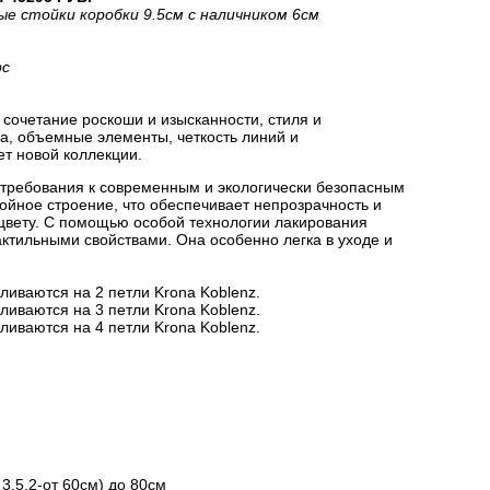
ые стойки коробки 9.5см с наличником 6см
рс
сочетание роскоши и изысканности, стиля и
на, объемные элементы, четкость линий и
ет новой коллекции.
 требования к современным и экологически безопасным
йное строение, что обеспечивает непрозрачность и
цвету. С помощью особой технологии лакирования
актильными свойствами. Она особенно легка в уходе и
ливаются на 2 петли Krona Koblenz.
ливаются на 3 петли Krona Koblenz.
ливаются на 4 петли Krona Koblenz.
3.5.2-от 60см) до 80см