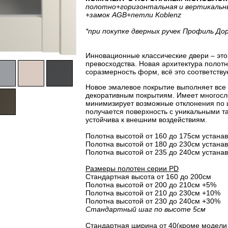
полотно
+горизонтальная
и вертикальн
+замок AGB
+петли Koblenz
*при покупке дверных ручек Профиль До
Инновационные классические двери – это 
превосходства. Новая архитектура полот
соразмерность форм, всё это соответству
Новое эмалевое покрытие выполняет все
декоративным покрытиям. Имеет многосло
минимизирует возможные отклонения по 
получается поверхность с уникальными т
устойчива к внешним воздействиям.
Полотна высотой от 160 до 175см устанав
Полотна высотой от 180 до 230см устанав
Полотна высотой от 235 до 240см устанав
Размеры полотен серии PD
Стандартная высота от 160 до 200см
Полотна высотой от 200 до 210см +5%
Полотна высотой от 210 до 230см +10%
Полотна высотой от 230 до 240см +30%
Стандартный шаг по высоте 5см
Стандартная ширина от 40(кроме модели 