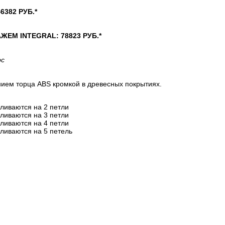
382 РУБ.*
М INTEGRAL: 78823 РУБ.*
рс
ием торца ABS кромкой в древесных покрытиях.
вливаются на 2 петли
вливаются на 3 петли
вливаются на 4 петли
вливаются на 5 петель