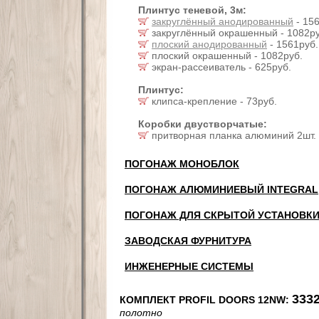
Плинтус теневой, 3м:
закруглённый анодированный
- 156
закруглённый окрашенный - 1082ру
плоский анодированный
- 1561руб.
плоский окрашенный - 1082руб.
экран-рассеиватель - 625руб.
Плинтус:
клипса-крепление - 73руб.
Коробки двустворчатые:
притворная планка алюминий 2шт. 
ПОГОНАЖ МОНОБЛОК
ПОГОНАЖ АЛЮМИНИЕВЫЙ INTEGRAL
ПОГОНАЖ ДЛЯ СКРЫТОЙ УСТАНОВК
ЗАВОДСКАЯ ФУРНИТУРА
ИНЖЕНЕРНЫЕ СИСТЕМЫ
3332
КОМПЛЕКТ PROFIL DOORS 12NW:
полотно