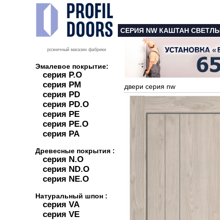
СЕРИЯ NW КАШТАН СВЕТЛ
розничный магазин фабрики
Эмалевое покрытие:
серия P.O
серия PM
двери серия nw
серия PD
серия PD.O
серия PE
серия PE.O
серия PA
Древесные покрытия :
серия N.O
серия ND.O
серия NE.O
Натуральный шпон :
серия VA
серия VE