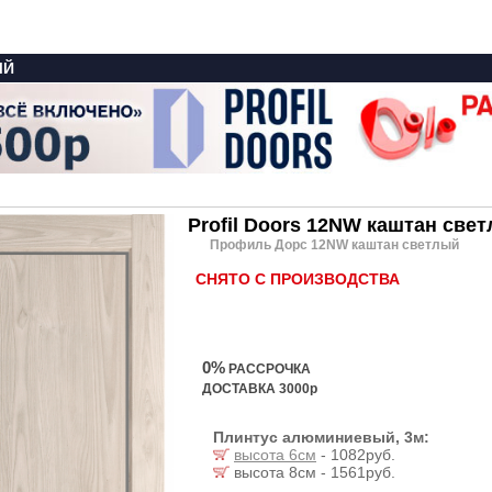
ЫЙ
Profil Doors 12NW каштан све
Профиль Дорс 12NW каштан светлый
СНЯТО С ПРОИЗВОДСТВА
0%
РАССРОЧКА
ДОСТАВКА 3000р
Плинтус алюминиевый, 3м:
высота 6см
- 1082руб.
высота 8см - 1561руб.