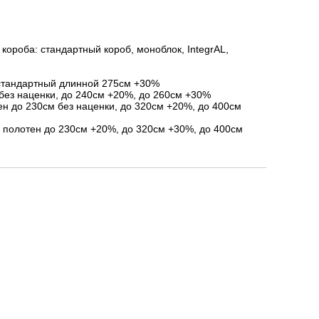
короба: стандартный короб, моноблок, IntegrAL,
стандартный длинной 275см +30%
без наценки, до 240см +20%, до 260см +30%
ен до 230см без наценки, до 320см +20%, до 400см
я полотен до 230см +20%, до 320см +30%, до 400см