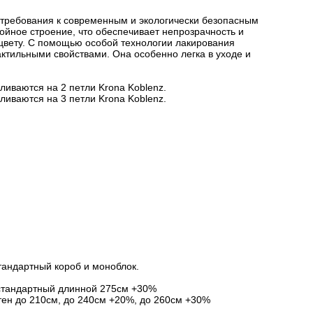
 требования к современным и экологически безопасным
йное строение, что обеспечивает непрозрачность и
цвету. С помощью особой технологии лакирования
актильными свойствами. Она особенно легка в уходе и
ливаются на 2 петли Krona Koblenz.
ливаются на 3 петли Krona Koblenz.
тандартный короб и моноблок.
стандартный длинной 275см +30%
ен до 210см, до 240см +20%, до 260см +30%