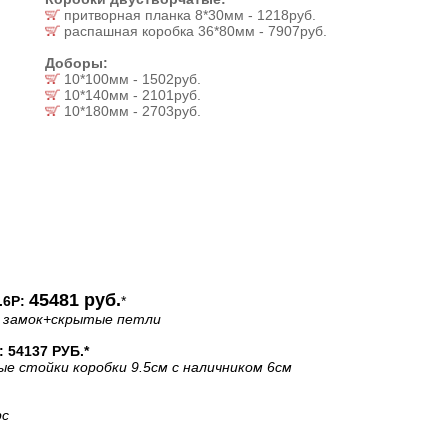
притворная планка 8*30мм - 1218руб.
распашная коробка 36*80мм - 7907руб.
Доборы:
10*100мм - 1502руб.
10*140мм - 2101руб.
10*180мм - 2703руб.
45481 руб.
6P:
*
 замок
+скрытые петли
54137 РУБ.*
ые стойки коробки 9.5см с наличником 6см
рс