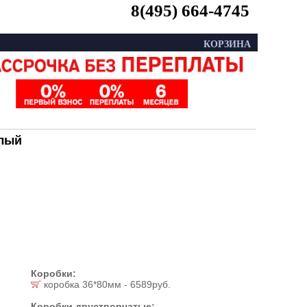
8(495) 664-4745
КОРЗИНА
елый
Коробки:
коробка 36*80мм - 6589руб.
Коробки двустворчатые: