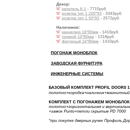
Декор:
капитель К-1
- 7715руб.
розетка тип 1 200*93
- 3343руб.
розетка тип 1 93*93
- 2572руб.
Наличники:
каннелюр 16*80мм
- 1410руб.
прямой 10*80мм
- 1318руб.
фигурный 16*80мм
- 1410руб.
ПОГОНАЖ МОНОБЛОК
ЗАВОДСКАЯ ФУРНИТУРА
ИНЖЕНЕРНЫЕ СИСТЕМЫ
БАЗОВЫЙ КОМПЛЕКТ PROFIL DOORS 1.
полотно
+коробка
+наличник
+магнитный
КОМПЛЕКТ С ПОГОНАЖЕМ МОНОБЛОК: 
полотно
+горизонтальная
и вертикальн
+замок Punto
+петли скрытые PD 7000
*при покупке дверных ручек Профиль До