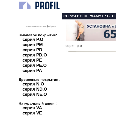
СЕРИЯ P.O ПЕРЛАМУТР БЕ
розничный магазин фабрики
Эмалевое покрытие:
серия P.O
серия PM
серия p.o
серия PD
серия PD.O
серия PE
серия PE.O
серия PA
Древесные покрытия :
серия N.O
серия ND.O
серия NE.O
Натуральный шпон :
серия VA
серия VE