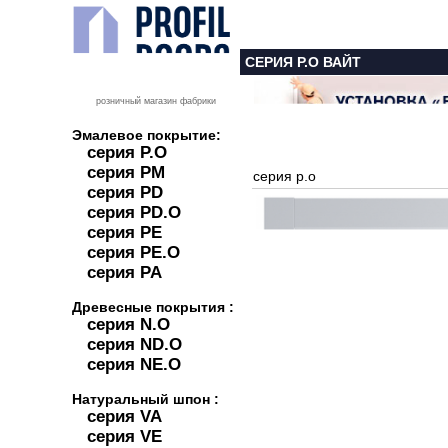
СЕРИЯ P.O ВАЙТ
розничный магазин фабрики
Эмалевое покрытие:
серия P.O
серия PM
серия p.o
серия PD
серия PD.O
серия PE
серия PE.O
серия PA
Древесные покрытия :
серия N.O
серия ND.O
серия NE.O
Натуральный шпон :
серия VA
серия VE