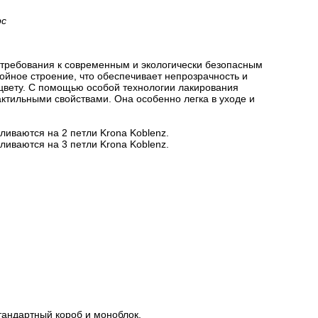
рс
 требования к современным и экологически безопасным
йное строение, что обеспечивает непрозрачность и
цвету. С помощью особой технологии лакирования
актильными свойствами. Она особенно легка в уходе и
ливаются на 2 петли Krona Koblenz.
ливаются на 3 петли Krona Koblenz.
тандартный короб и моноблок.