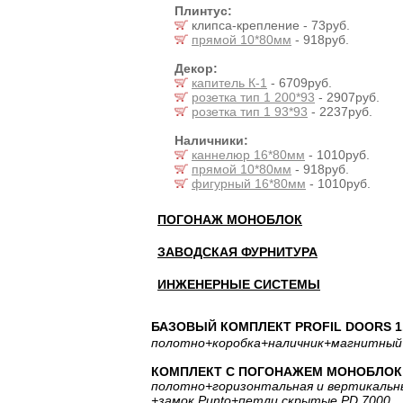
Плинтус:
клипса-крепление - 73руб.
прямой 10*80мм
- 918руб.
Декор:
капитель К-1
- 6709руб.
розетка тип 1 200*93
- 2907руб.
розетка тип 1 93*93
- 2237руб.
Наличники:
каннелюр 16*80мм
- 1010руб.
прямой 10*80мм
- 918руб.
фигурный 16*80мм
- 1010руб.
ПОГОНАЖ МОНОБЛОК
ЗАВОДСКАЯ ФУРНИТУРА
ИНЖЕНЕРНЫЕ СИСТЕМЫ
БАЗОВЫЙ КОМПЛЕКТ PROFIL DOORS 1.
полотно
+коробка
+наличник
+магнитный
КОМПЛЕКТ С ПОГОНАЖЕМ МОНОБЛОК: 
полотно
+горизонтальная
и вертикальн
+замок Punto
+петли скрытые PD 7000