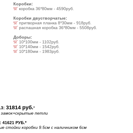
Коробки:
коробка 36*80мм - 4590руб.
Коробки двустворчатые:
притворная планка 8*30мм - 918руб.
распашная коробка 36*80мм - 5508руб.
Доборы:
10*100мм - 1102руб.
10*140мм - 1542руб.
10*180мм - 1983руб.
31814 руб.
3:
*
 замок
+скрытые петли
41621 РУБ.*
ые стойки коробки 9.5см с наличником 6см