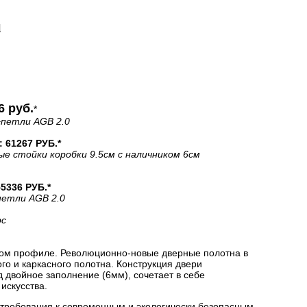
И
6 руб.
*
+петли AGB 2.0
61267 РУБ.*
ые стойки коробки 9.5см с наличником 6см
336 РУБ.*
петли AGB 2.0
рс
ом профиле. Революционно-новые дверные полотна в
о и каркасного полотна. Конструкция двери
двойное заполнение (6мм), сочетает в себе
искусства.
 требования к современным и экологически безопасным