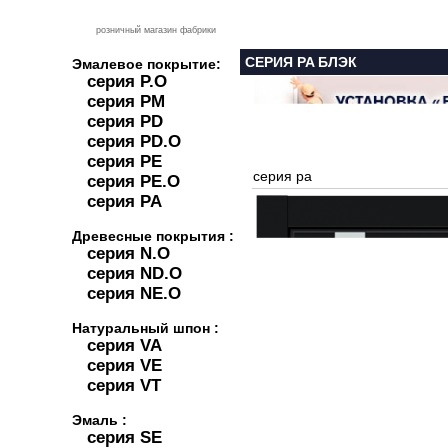
розничный магазин фабрики
СЕРИЯ PA БЛЭК
Эмалевое покрытие:
серия P.O
серия PM
серия PD
серия PD.O
серия PE
серия pa
серия PE.O
серия PA
Древесные покрытия :
серия N.O
серия ND.O
серия NE.O
Натуральный шпон :
серия VA
серия VE
серия VT
Эмаль :
серия SE