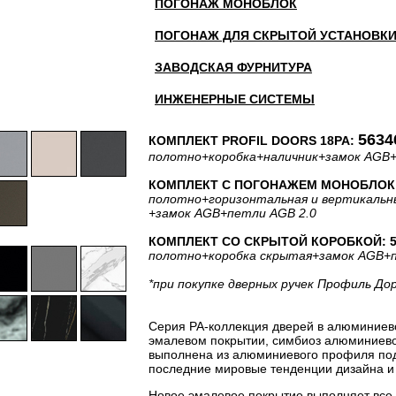
ПОГОНАЖ МОНОБЛОК
ПОГОНАЖ ДЛЯ СКРЫТОЙ УСТАНОВК
ЗАВОДСКАЯ ФУРНИТУРА
ИНЖЕНЕРНЫЕ СИСТЕМЫ
5634
КОМПЛЕКТ PROFIL DOORS 18PA:
полотно
+коробка
+наличник
+замок AGB
КОМПЛЕКТ С ПОГОНАЖЕМ МОНОБЛОК: 
полотно
+горизонтальная
и вертикальн
+замок AGB
+петли AGB 2.0
КОМПЛЕКТ СО СКРЫТОЙ КОРОБКОЙ: 55
полотно
+коробка скрытая
+замок AGB
+
*при покупке дверных ручек Профиль До
Серия PA-коллекция дверей в алюминиев
эмалевом покрытии, симбиоз алюминиевог
выполнена из алюминиевого профиля под 
последние мировые тенденции дизайна и 
Новое эмалевое покрытие выполняет все