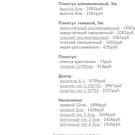
Плинтус алюминиевый, 3м:
высота 6см
- 1082руб.
высота 8см - 1561руб.
Плинтус теневой, 3м:
закруглённый анодированный
- 1561р
закруглённый окрашенный - 1082руб.
плоский анодированный
- 1561руб.
плоский окрашенный - 1082руб.
экран-рассеиватель - 625руб.
Плинтус:
клипса-крепление - 73руб.
прямой 10*80мм
- 918руб.
Декор:
капитель К-1
- 6709руб.
розетка тип 1 200*93
- 2907руб.
розетка тип 1 93*93
- 2237руб.
Наличники:
прямой 12см - 1899руб.
прямой 9см
- 1426руб.
прямой тип 5 8см
- 1426руб.
фигурный тип 1 9см
- 1426руб.
фигурный тип 4 9см
- 1426руб.