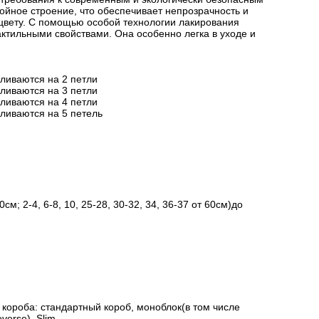
йное строение, что обеспечивает непрозрачность и
цвету. С помощью особой технологии лакирования
актильными свойствами. Она особенно легка в уходе и
вливаются на 2 петли
вливаются на 3 петли
вливаются на 4 петли
вливаются на 5 петель
см; 2-4, 6-8, 10, 25-28, 30-32, 34, 36-37 от 60см)до
короба: стандартный короб, моноблок(в том числе
verse), Slim.