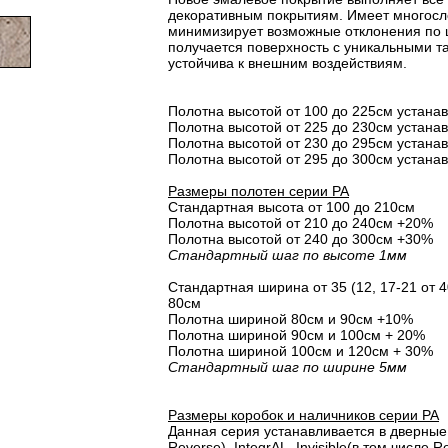
декоративным покрытиям. Имеет многосло
минимизирует возможные отклонения по 
получается поверхность с уникальными т
устойчива к внешним воздействиям.
Полотна высотой от 100 до 225см устана
Полотна высотой от 225 до 230см устана
Полотна высотой от 230 до 295см устана
Полотна высотой от 295 до 300см устана
Размеры полотен серии PA
Стандартная высота от 100 до 210см
Полотна высотой от 210 до 240см +20%
Полотна высотой от 240 до 300см +30%
Стандартный шаг по высоте 1мм
Стандартная ширина от 35 (12, 17-21 от 40
80см
Полотна шириной 80cм и 90cм +10%
Полотна шириной 90см и 100см + 20%
Полотна шириной 100см и 120см + 30%
Стандартный шаг по ширине 5мм
Размеры коробок и наличников серии PA
Данная серия устанавливается в дверные 
Reverse), IntegrAL, Invisible(в том числе Re