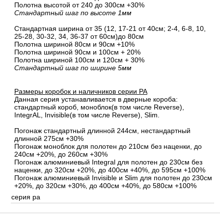
Полотна высотой от 240 до 300см +30%
Стандартный шаг по высоте 1мм
Стандартная ширина от 35 (12, 17-21 от 40см; 2-4, 6-8, 10,
25-28, 30-32, 34, 36-37 от 60см)до 80см
Полотна шириной 80cм и 90cм +10%
Полотна шириной 90см и 100см + 20%
Полотна шириной 100см и 120см + 30%
Стандартный шаг по ширине 5мм
Размеры коробок и наличников серии PA
Данная серия устанавливается в дверные короба:
стандартный короб, моноблок(в том числе Reverse),
IntegrAL, Invisible(в том числе Reverse), Slim.
Погонаж стандартный длинной 244см, нестандартный
длинной 275см +30%
Погонаж моноблок для полотен до 210см без наценки, до
240см +20%, до 260см +30%
Погонаж алюминиевый Integral для полотен до 230см без
наценки, до 320см +20%, до 400см +40%, до 595см +100%
Погонаж алюминиевый Invisible и Slim для полотен до 230см
+20%, до 320см +30%, до 400см +40%, до 580см +100%
серия pa