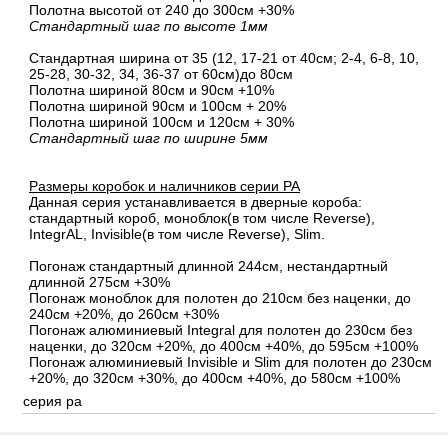
Полотна высотой от 240 до 300см +30%
Стандартный шаг по высоте 1мм
Стандартная ширина от 35 (12, 17-21 от 40см; 2-4, 6-8, 10,
25-28, 30-32, 34, 36-37 от 60см)до 80см
Полотна шириной 80cм и 90cм +10%
Полотна шириной 90см и 100см + 20%
Полотна шириной 100см и 120см + 30%
Стандартный шаг по ширине 5мм
Размеры коробок и наличников серии PA
Данная серия устанавливается в дверные короба:
стандартный короб, моноблок(в том числе Reverse),
IntegrAL, Invisible(в том числе Reverse), Slim.
Погонаж стандартный длинной 244см, нестандартный
длинной 275см +30%
Погонаж моноблок для полотен до 210см без наценки, до
240см +20%, до 260см +30%
Погонаж алюминиевый Integral для полотен до 230см без
наценки, до 320см +20%, до 400см +40%, до 595см +100%
Погонаж алюминиевый Invisible и Slim для полотен до 230см
+20%, до 320см +30%, до 400см +40%, до 580см +100%
серия pa