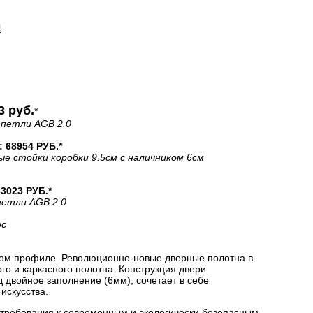
И
3 руб.
*
+петли AGB 2.0
68954 РУБ.*
ые стойки коробки 9.5см с наличником 6см
023 РУБ.*
петли AGB 2.0
рс
ом профиле. Революционно-новые дверные полотна в
о и каркасного полотна. Конструкция двери
двойное заполнение (6мм), сочетает в себе
искусства.
 требования к современным и экологически безопасным