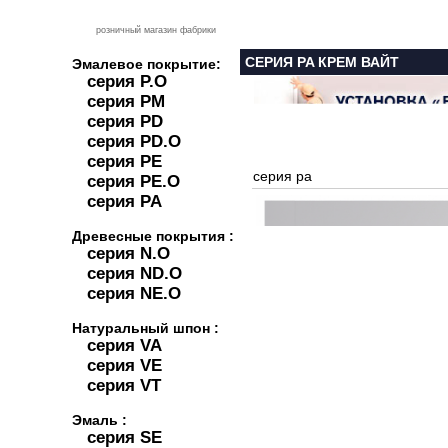
розничный магазин фабрики
СЕРИЯ PA КРЕМ ВАЙТ
Эмалевое покрытие:
серия P.O
серия PM
серия PD
серия PD.O
серия PE
серия pa
серия PE.O
серия PA
Древесные покрытия :
серия N.O
серия ND.O
серия NE.O
Натуральный шпон :
серия VA
серия VE
серия VT
Эмаль :
серия SE