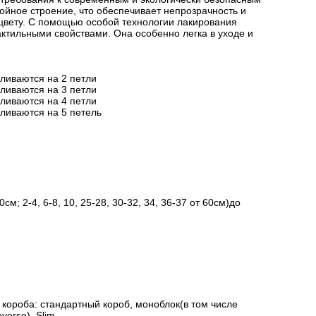
йное строение, что обеспечивает непрозрачность и
цвету. С помощью особой технологии лакирования
актильными свойствами. Она особенно легка в уходе и
вливаются на 2 петли
вливаются на 3 петли
вливаются на 4 петли
вливаются на 5 петель
см; 2-4, 6-8, 10, 25-28, 30-32, 34, 36-37 от 60см)до
короба: стандартный короб, моноблок(в том числе
verse), Slim.