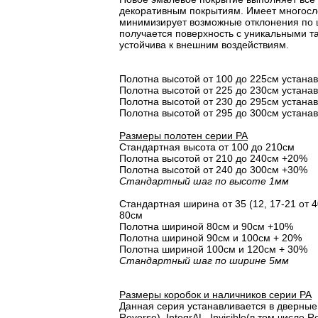
декоративным покрытиям. Имеет многосло
минимизирует возможные отклонения по 
получается поверхность с уникальными т
устойчива к внешним воздействиям.
Полотна высотой от 100 до 225см устана
Полотна высотой от 225 до 230см устана
Полотна высотой от 230 до 295см устана
Полотна высотой от 295 до 300см устана
Размеры полотен серии PA
Стандартная высота от 100 до 210см
Полотна высотой от 210 до 240см +20%
Полотна высотой от 240 до 300см +30%
Стандартный шаг по высоте 1мм
Стандартная ширина от 35 (12, 17-21 от 40
80см
Полотна шириной 80cм и 90cм +10%
Полотна шириной 90см и 100см + 20%
Полотна шириной 100см и 120см + 30%
Стандартный шаг по ширине 5мм
Размеры коробок и наличников серии PA
Данная серия устанавливается в дверные 
Reverse), IntegrAL, Invisible(в том числе Re