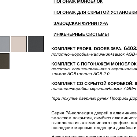
ПОГОНАЖ МОНОБЛОК
ПОГОНАЖ ДЛЯ СКРЫТОЙ УСТАНОВК
ЗАВОДСКАЯ ФУРНИТУРА
ИНЖЕНЕРНЫЕ СИСТЕМЫ
6403
КОМПЛЕКТ PROFIL DOORS 36PA:
полотно
+коробка
+наличник
+замок AGB
КОМПЛЕКТ С ПОГОНАЖЕМ МОНОБЛОК: 
полотно
+горизонтальная
и вертикальн
+замок AGB
+петли AGB 2.0
КОМПЛЕКТ СО СКРЫТОЙ КОРОБКОЙ: 63
полотно
+коробка скрытая
+замок AGB
+
*при покупке дверных ручек Профиль До
Серия PA-коллекция дверей в алюминиев
эмалевом покрытии, симбиоз алюминиевог
выполнена из алюминиевого профиля под 
последние мировые тенденции дизайна и 
Новое эмалевое покрытие выполняет все