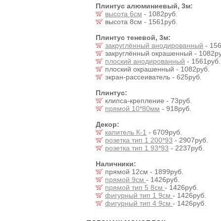
Плинтус алюминиевый, 3м:
высота 6см
- 1082руб.
высота 8см - 1561руб.
Плинтус теневой, 3м:
закруглённый анодированный
- 156
закруглённый окрашенный - 1082ру
плоский анодированный
- 1561руб.
плоский окрашенный - 1082руб.
экран-рассеиватель - 625руб.
Плинтус:
клипса-крепление - 73руб.
прямой 10*80мм
- 918руб.
Декор:
капитель К-1
- 6709руб.
розетка тип 1 200*93
- 2907руб.
розетка тип 1 93*93
- 2237руб.
Наличники:
прямой 12см - 1899руб.
прямой 9см
- 1426руб.
прямой тип 5 8см
- 1426руб.
фигурный тип 1 9см
- 1426руб.
фигурный тип 4 9см
- 1426руб.