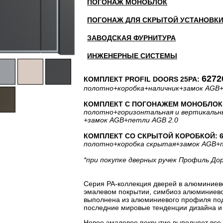
ПОГОНАЖ МОНОБЛОК
ПОГОНАЖ ДЛЯ СКРЫТОЙ УСТАНОВК
ЗАВОДСКАЯ ФУРНИТУРА
ИНЖЕНЕРНЫЕ СИСТЕМЫ
6272
КОМПЛЕКТ PROFIL DOORS 25PA:
полотно
+коробка
+наличник
+замок AGB
КОМПЛЕКТ С ПОГОНАЖЕМ МОНОБЛОК: 
полотно
+горизонтальная
и вертикальн
+замок AGB
+петли AGB 2.0
КОМПЛЕКТ СО СКРЫТОЙ КОРОБКОЙ: 61
полотно
+коробка скрытая
+замок AGB
+
*при покупке дверных ручек Профиль До
Серия PA-коллекция дверей в алюминиев
эмалевом покрытии, симбиоз алюминиевог
выполнена из алюминиевого профиля под 
последние мировые тенденции дизайна и 
Новое эмалевое покрытие выполняет все