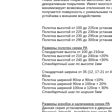
декоративным покрытиям. Имеет многосло
минимизирует возможные отклонения по 
получается поверхность с уникальными т
устойчива к внешним воздействиям.
Полотна высотой от 100 до 225см устана
Полотна высотой от 225 до 230см устана
Полотна высотой от 230 до 295см устана
Полотна высотой от 295 до 300см устана
Размеры полотен серии PA
Стандартная высота от 100 до 210см
Полотна высотой от 210 до 240см +20%
Полотна высотой от 240 до 300см +30%
Стандартный шаг по высоте 1мм
Стандартная ширина от 35 (12, 17-21 от 40
80см
Полотна шириной 80cм и 90cм +10%
Полотна шириной 90см и 100см + 20%
Полотна шириной 100см и 120см + 30%
Стандартный шаг по ширине 5мм
Размеры коробок и наличников серии PA
Данная серия устанавливается в дверные 
Reverse), IntegrAL, Invisible(в том числе Re