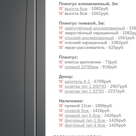
Плинтус алюминиевый, 3м:
высота 6см
- 1082руб.
высота 8см - 1561руб.
Плинтус теневой, 3м:
закруглённый анодированный
- 156
закруглённый окрашенный - 1082ру
плоский анодированный
- 1561руб.
плоский окрашенный - 1082руб.
экран-рассеиватель - 625руб.
Плинтус:
клипса-крепление - 73руб.
прямой 10*80мм
- 918руб.
Декор:
капитель К-1
- 6709руб.
розетка тип 1 200*93
- 2907руб.
розетка тип 1 93*93
- 2237руб.
Наличники:
прямой 12см - 1899руб.
прямой 9см
- 1426руб.
прямой тип 5 8см
- 1426руб.
фигурный тип 1 9см
- 1426руб.
фигурный тип 4 9см
- 1426руб.