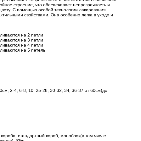
йное строение, что обеспечивает непрозрачность и
цвету. С помощью особой технологии лакирования
актильными свойствами. Она особенно легка в уходе и
вливаются на 2 петли
вливаются на 3 петли
вливаются на 4 петли
вливаются на 5 петель
см; 2-4, 6-8, 10, 25-28, 30-32, 34, 36-37 от 60см)до
короба: стандартный короб, моноблок(в том числе
verse), Slim.