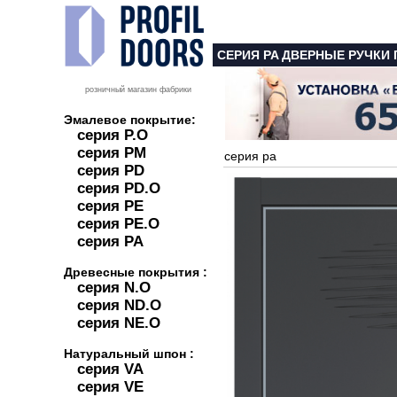
СЕРИЯ PA ДВЕРНЫЕ РУЧКИ
розничный магазин фабрики
Эмалевое покрытие:
серия P.O
серия PM
серия pa
серия PD
серия PD.O
серия PE
серия PE.O
серия PA
Древесные покрытия :
серия N.O
серия ND.O
серия NE.O
Натуральный шпон :
серия VA
серия VE