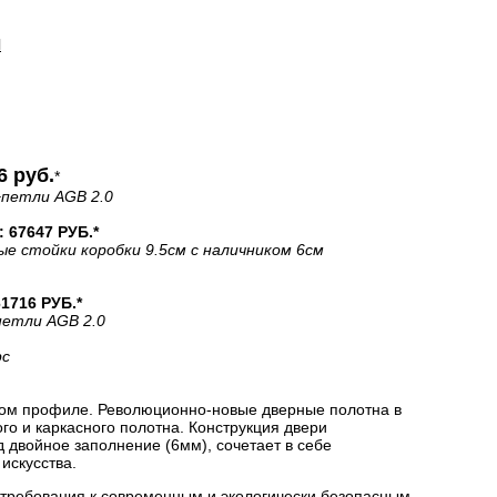
И
6 руб.
*
+петли AGB 2.0
67647 РУБ.*
ые стойки коробки 9.5см с наличником 6см
716 РУБ.*
петли AGB 2.0
рс
ом профиле. Революционно-новые дверные полотна в
о и каркасного полотна. Конструкция двери
двойное заполнение (6мм), сочетает в себе
искусства.
 требования к современным и экологически безопасным