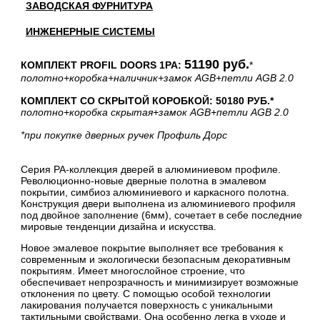
ЗАВОДСКАЯ ФУРНИТУРА
ИНЖЕНЕРНЫЕ СИСТЕМЫ
51190 руб.
КОМПЛЕКТ PROFIL DOORS 1PA:
*
полотно
+коробка
+наличник
+замок AGB
+петли AGB 2.0
КОМПЛЕКТ СО СКРЫТОЙ КОРОБКОЙ: 50180 РУБ.*
полотно
+коробка скрытая
+замок AGB
+петли AGB 2.0
*при покупке дверных ручек Профиль Дорс
Серия PA-коллекция дверей в алюминиевом профиле.
Революционно-новые дверные полотна в эмалевом
покрытии, симбиоз алюминиевого и каркасного полотна.
Конструкция двери выполнена из алюминиевого профиля
под двойное заполнение (6мм), сочетает в себе последние
мировые тенденции дизайна и искусства.
Новое эмалевое покрытие выполняет все требования к
современным и экологически безопасным декоративным
покрытиям. Имеет многослойное строение, что
обеспечивает непрозрачность и минимизирует возможные
отклонения по цвету. С помощью особой технологии
лакирования получается поверхность с уникальными
тактильными свойствами. Она особенно легка в уходе и