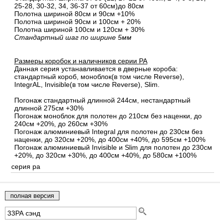
25-28, 30-32, 34, 36-37 от 60см)до 80см
Полотна шириной 80cм и 90cм +10%
Полотна шириной 90см и 100см + 20%
Полотна шириной 100см и 120см + 30%
Стандартный шаг по ширине 5мм
Размеры коробок и наличников серии PA
Данная серия устанавливается в дверные короба:
стандартный короб, моноблок(в том числе Reverse),
IntegrAL, Invisible(в том числе Reverse), Slim.
Погонаж стандартный длинной 244см, нестандартный
длинной 275см +30%
Погонаж моноблок для полотен до 210см без наценки, до
240см +20%, до 260см +30%
Погонаж алюминиевый Integral для полотен до 230см без
наценки, до 320см +20%, до 400см +40%, до 595см +100%
Погонаж алюминиевый Invisible и Slim для полотен до 230см
+20%, до 320см +30%, до 400см +40%, до 580см +100%
серия pa