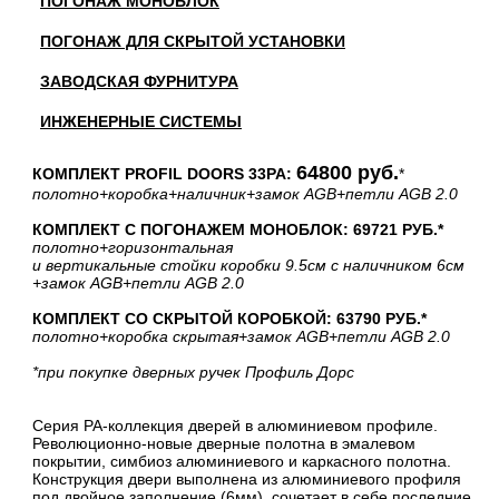
ПОГОНАЖ МОНОБЛОК
ПОГОНАЖ ДЛЯ СКРЫТОЙ УСТАНОВКИ
ЗАВОДСКАЯ ФУРНИТУРА
ИНЖЕНЕРНЫЕ СИСТЕМЫ
64800 руб.
КОМПЛЕКТ PROFIL DOORS 33PA:
*
полотно
+коробка
+наличник
+замок AGB
+петли AGB 2.0
КОМПЛЕКТ С ПОГОНАЖЕМ МОНОБЛОК: 69721 РУБ.*
полотно
+горизонтальная
и вертикальные стойки коробки 9.5см с наличником 6см
+замок AGB
+петли AGB 2.0
КОМПЛЕКТ СО СКРЫТОЙ КОРОБКОЙ: 63790 РУБ.*
полотно
+коробка скрытая
+замок AGB
+петли AGB 2.0
*при покупке дверных ручек Профиль Дорс
Серия PA-коллекция дверей в алюминиевом профиле.
Революционно-новые дверные полотна в эмалевом
покрытии, симбиоз алюминиевого и каркасного полотна.
Конструкция двери выполнена из алюминиевого профиля
под двойное заполнение (6мм), сочетает в себе последние