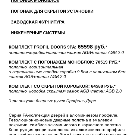
ПОГОНАЖ МОНОБЛОК
ПОГОНАЖ ДЛЯ СКРЫТОЙ УСТАНОВКИ
ЗАВОДСКАЯ ФУРНИТУРА
ИНЖЕНЕРНЫЕ СИСТЕМЫ
65598 руб.
КОМПЛЕКТ PROFIL DOORS 9PA:
*
полотно
+коробка
+наличник
+замок AGB
+петли AGB 2.0
КОМПЛЕКТ С ПОГОНАЖЕМ МОНОБЛОК: 70519 РУБ.*
полотно
+горизонтальная
и вертикальные стойки коробки 9.5см с наличником 6см
+замок AGB
+петли AGB 2.0
КОМПЛЕКТ СО СКРЫТОЙ КОРОБКОЙ: 64588 РУБ.*
полотно
+коробка скрытая
+замок AGB
+петли AGB 2.0
*при покупке дверных ручек Профиль Дорс
Серия PA-коллекция дверей в алюминиевом профиле.
Революционно-новые дверные полотна в эмалевом
покрытии, симбиоз алюминиевого и каркасного полотна.
Конструкция двери выполнена из алюминиевого профиля
под двойное заполнение (6мм), сочетает в себе последние