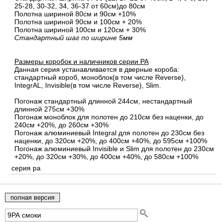
25-28, 30-32, 34, 36-37 от 60см)до 80см
Полотна шириной 80cм и 90cм +10%
Полотна шириной 90см и 100см + 20%
Полотна шириной 100см и 120см + 30%
Стандартный шаг по ширине 5мм
Размеры коробок и наличников серии PA
Данная серия устанавливается в дверные короба:
стандартный короб, моноблок(в том числе Reverse),
IntegrAL, Invisible(в том числе Reverse), Slim.
Погонаж стандартный длинной 244см, нестандартный
длинной 275см +30%
Погонаж моноблок для полотен до 210см без наценки, до
240см +20%, до 260см +30%
Погонаж алюминиевый Integral для полотен до 230см без
наценки, до 320см +20%, до 400см +40%, до 595см +100%
Погонаж алюминиевый Invisible и Slim для полотен до 230см
+20%, до 320см +30%, до 400см +40%, до 580см +100%
серия pa