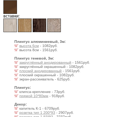
вставки:
Плинтус алюминиевый, 3м:
высота 6см
- 1082руб.
высота 8см - 1561руб.
Плинтус теневой, 3м:
закруглённый анодированный
- 1561руб.
закруглённый окрашенный - 1082руб.
плоский анодированный
- 1561руб.
плоский окрашенный - 1082руб.
экран-рассеиватель - 625руб.
Плинтус:
клипса-крепление - 73руб.
прямой 10*80мм
- 918руб.
Декор:
капитель К-1 - 6709руб.
розетка тип 1 200*93
- 2907руб.
розетка тип 1 93*93
- 2237руб.