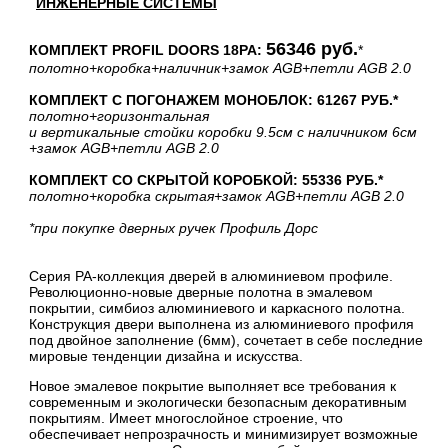
ИНЖЕНЕРНЫЕ СИСТЕМЫ
56346 руб.
КОМПЛЕКТ PROFIL DOORS 18PA:
*
полотно
+коробка
+наличник
+замок AGB
+петли AGB 2.0
КОМПЛЕКТ С ПОГОНАЖЕМ МОНОБЛОК: 61267 РУБ.*
полотно
+горизонтальная
и вертикальные стойки коробки 9.5см с наличником 6см
+замок AGB
+петли AGB 2.0
КОМПЛЕКТ СО СКРЫТОЙ КОРОБКОЙ: 55336 РУБ.*
полотно
+коробка скрытая
+замок AGB
+петли AGB 2.0
*при покупке дверных ручек Профиль Дорс
Серия PA-коллекция дверей в алюминиевом профиле.
Революционно-новые дверные полотна в эмалевом
покрытии, симбиоз алюминиевого и каркасного полотна.
Конструкция двери выполнена из алюминиевого профиля
под двойное заполнение (6мм), сочетает в себе последние
мировые тенденции дизайна и искусства.
Новое эмалевое покрытие выполняет все требования к
современным и экологически безопасным декоративным
покрытиям. Имеет многослойное строение, что
обеспечивает непрозрачность и минимизирует возможные