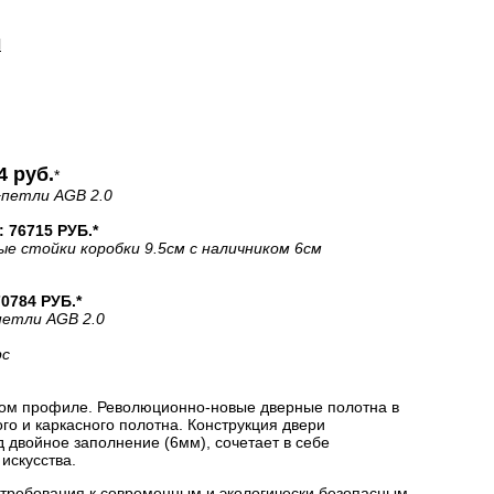
И
4 руб.
*
+петли AGB 2.0
76715 РУБ.*
ые стойки коробки 9.5см с наличником 6см
784 РУБ.*
петли AGB 2.0
рс
ом профиле. Революционно-новые дверные полотна в
о и каркасного полотна. Конструкция двери
двойное заполнение (6мм), сочетает в себе
искусства.
 требования к современным и экологически безопасным