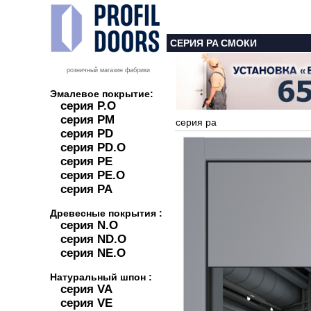
СЕРИЯ PA СМОКИ
розничный магазин фабрики
Эмалевое покрытие:
серия P.O
серия PM
серия pa
серия PD
серия PD.O
серия PE
серия PE.O
серия PA
Древесные покрытия :
серия N.O
серия ND.O
серия NE.O
Натуральный шпон :
серия VA
серия VE