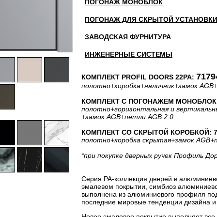
ПОГОНАЖ МОНОБЛОК
ПОГОНАЖ ДЛЯ СКРЫТОЙ УСТАНОВК
ЗАВОДСКАЯ ФУРНИТУРА
ИНЖЕНЕРНЫЕ СИСТЕМЫ
7179
КОМПЛЕКТ PROFIL DOORS 22PA:
полотно
+коробка
+наличник
+замок AGB
КОМПЛЕКТ С ПОГОНАЖЕМ МОНОБЛОК: 
полотно
+горизонтальная
и вертикальн
+замок AGB
+петли AGB 2.0
КОМПЛЕКТ СО СКРЫТОЙ КОРОБКОЙ: 70
полотно
+коробка скрытая
+замок AGB
+
*при покупке дверных ручек Профиль До
Серия PA-коллекция дверей в алюминиев
эмалевом покрытии, симбиоз алюминиевог
выполнена из алюминиевого профиля под 
последние мировые тенденции дизайна и 
Новое эмалевое покрытие выполняет все