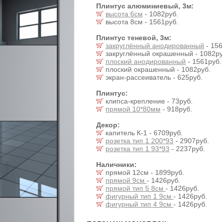
Плинтус алюминиевый, 3м:
высота 6см
- 1082руб.
высота 8см - 1561руб.
Плинтус теневой, 3м:
закруглённый анодированный
- 156
закруглённый окрашенный - 1082ру
плоский анодированный
- 1561руб.
плоский окрашенный - 1082руб.
экран-рассеиватель - 625руб.
Плинтус:
клипса-крепление - 73руб.
прямой 10*80мм
- 918руб.
Декор:
капитель К-1 - 6709руб.
розетка тип 1 200*93
- 2907руб.
розетка тип 1 93*93
- 2237руб.
Наличники:
прямой 12см - 1899руб.
прямой 9см
- 1426руб.
прямой тип 5 8см
- 1426руб.
фигурный тип 1 9см
- 1426руб.
фигурный тип 4 9см
- 1426руб.