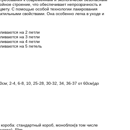
йное строение, что обеспечивает непрозрачность и
цвету. С помощью особой технологии лакирования
актильными свойствами. Она особенно легка в уходе и
вливаются на 2 петли
вливаются на 3 петли
вливаются на 4 петли
вливаются на 5 петель
см; 2-4, 6-8, 10, 25-28, 30-32, 34, 36-37 от 60см)до
короба: стандартный короб, моноблок(в том числе
verse), Slim.