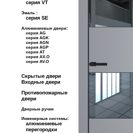
серия VT
Эмаль :
серия SE
Алюминиевые двери:
серия AG
серия AGK
серия AGN
серия AGP
серия AT
серия AX.O
серия AV.O
Скрытые двери
Входные двери
Противопожарные
двери
Дверные ручки
Инженерные системы:
алюминиевые
перегородки