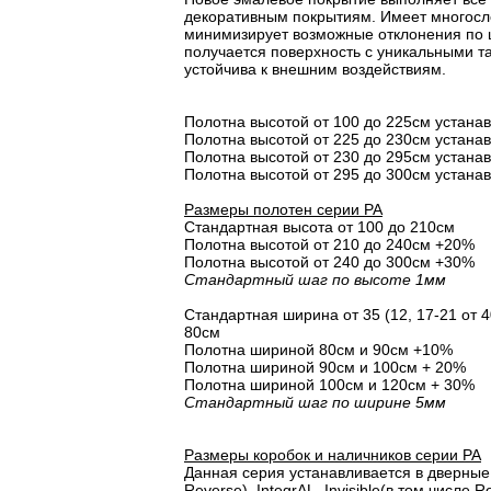
декоративным покрытиям. Имеет многосло
минимизирует возможные отклонения по 
получается поверхность с уникальными т
устойчива к внешним воздействиям.
Полотна высотой от 100 до 225см устана
Полотна высотой от 225 до 230см устана
Полотна высотой от 230 до 295см устана
Полотна высотой от 295 до 300см устана
Размеры полотен серии PA
Стандартная высота от 100 до 210см
Полотна высотой от 210 до 240см +20%
Полотна высотой от 240 до 300см +30%
Стандартный шаг по высоте 1мм
Стандартная ширина от 35 (12, 17-21 от 40
80см
Полотна шириной 80cм и 90cм +10%
Полотна шириной 90см и 100см + 20%
Полотна шириной 100см и 120см + 30%
Стандартный шаг по ширине 5мм
Размеры коробок и наличников серии PA
Данная серия устанавливается в дверные 
Reverse), IntegrAL, Invisible(в том числе Re