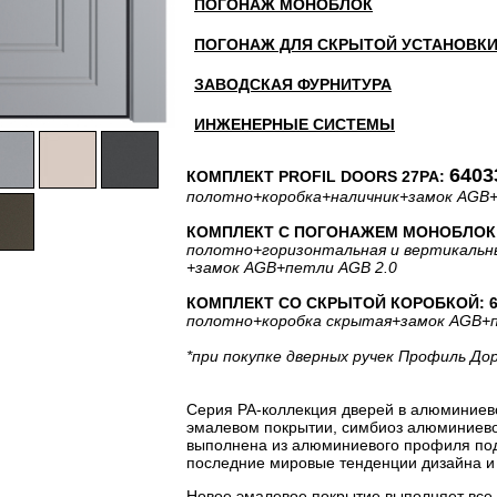
ПОГОНАЖ МОНОБЛОК
ПОГОНАЖ ДЛЯ СКРЫТОЙ УСТАНОВК
ЗАВОДСКАЯ ФУРНИТУРА
ИНЖЕНЕРНЫЕ СИСТЕМЫ
6403
КОМПЛЕКТ PROFIL DOORS 27PA:
полотно
+коробка
+наличник
+замок AGB
КОМПЛЕКТ С ПОГОНАЖЕМ МОНОБЛОК: 
полотно
+горизонтальная
и вертикальн
+замок AGB
+петли AGB 2.0
КОМПЛЕКТ СО СКРЫТОЙ КОРОБКОЙ: 63
полотно
+коробка скрытая
+замок AGB
+
*при покупке дверных ручек Профиль До
Серия PA-коллекция дверей в алюминиев
эмалевом покрытии, симбиоз алюминиевог
выполнена из алюминиевого профиля под 
последние мировые тенденции дизайна и 
Новое эмалевое покрытие выполняет все