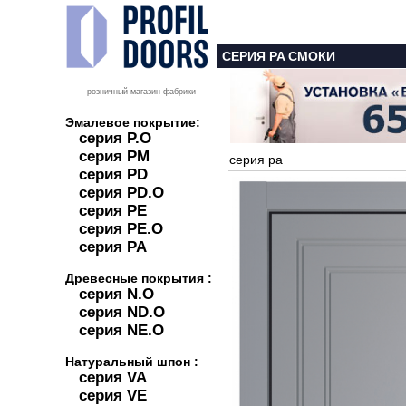
СЕРИЯ PA СМОКИ
розничный магазин фабрики
Эмалевое покрытие:
серия P.O
серия PM
серия pa
серия PD
серия PD.O
серия PE
серия PE.O
серия PA
Древесные покрытия :
серия N.O
серия ND.O
серия NE.O
Натуральный шпон :
серия VA
серия VE