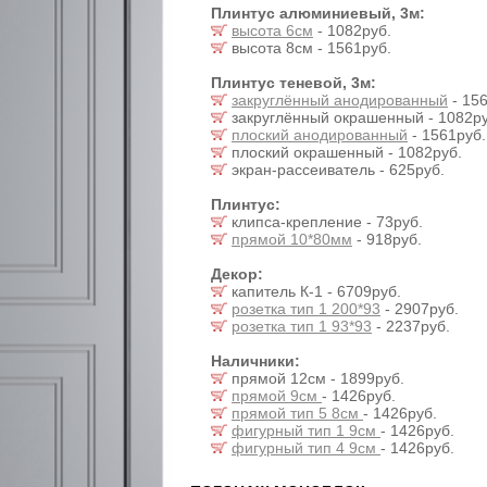
Плинтус алюминиевый, 3м:
высота 6см
- 1082руб.
высота 8см - 1561руб.
Плинтус теневой, 3м:
закруглённый анодированный
- 156
закруглённый окрашенный - 1082ру
плоский анодированный
- 1561руб.
плоский окрашенный - 1082руб.
экран-рассеиватель - 625руб.
Плинтус:
клипса-крепление - 73руб.
прямой 10*80мм
- 918руб.
Декор:
капитель К-1 - 6709руб.
розетка тип 1 200*93
- 2907руб.
розетка тип 1 93*93
- 2237руб.
Наличники:
прямой 12см - 1899руб.
прямой 9см
- 1426руб.
прямой тип 5 8см
- 1426руб.
фигурный тип 1 9см
- 1426руб.
фигурный тип 4 9см
- 1426руб.