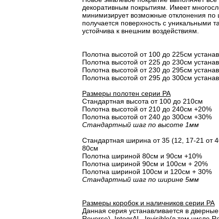
декоративным покрытиям. Имеет многосло
минимизирует возможные отклонения по 
получается поверхность с уникальными т
устойчива к внешним воздействиям.
Полотна высотой от 100 до 225см устана
Полотна высотой от 225 до 230см устана
Полотна высотой от 230 до 295см устана
Полотна высотой от 295 до 300см устана
Размеры полотен серии PA
Стандартная высота от 100 до 210см
Полотна высотой от 210 до 240см +20%
Полотна высотой от 240 до 300см +30%
Стандартный шаг по высоте 1мм
Стандартная ширина от 35 (12, 17-21 от 40
80см
Полотна шириной 80cм и 90cм +10%
Полотна шириной 90см и 100см + 20%
Полотна шириной 100см и 120см + 30%
Стандартный шаг по ширине 5мм
Размеры коробок и наличников серии PA
Данная серия устанавливается в дверные 
Reverse), IntegrAL, Invisible(в том числе Re