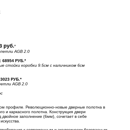
И
3 руб.
*
+петли AGB 2.0
68954 РУБ.*
ые стойки коробки 9.5см с наличником 6см
023 РУБ.*
петли AGB 2.0
рс
ом профиле. Революционно-новые дверные полотна в
о и каркасного полотна. Конструкция двери
двойное заполнение (6мм), сочетает в себе
искусства.
 требования к современным и экологически безопасным