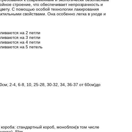
йное строение, что обеспечивает непрозрачность и
цвету. С помощью особой технологии лакирования
актильными свойствами. Она особенно легка в уходе и
вливаются на 2 петли
вливаются на 3 петли
вливаются на 4 петли
вливаются на 5 петель
см; 2-4, 6-8, 10, 25-28, 30-32, 34, 36-37 от 60см)до
короба: стандартный короб, моноблок(в том числе
verse), Slim.