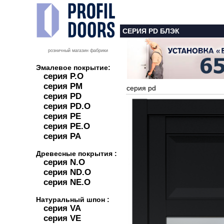
СЕРИЯ PD БЛЭК
розничный магазин фабрики
Эмалевое покрытие:
серия P.O
серия PM
серия pd
серия PD
серия PD.O
серия PE
серия PE.O
серия PA
Древесные покрытия :
серия N.O
серия ND.O
серия NE.O
Натуральный шпон :
серия VA
серия VE