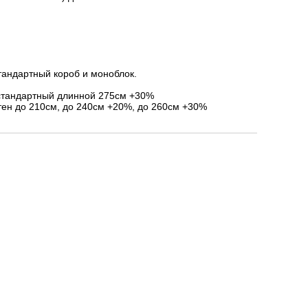
тандартный короб и моноблок.
стандартный длинной 275см +30%
ен до 210см, до 240см +20%, до 260см +30%