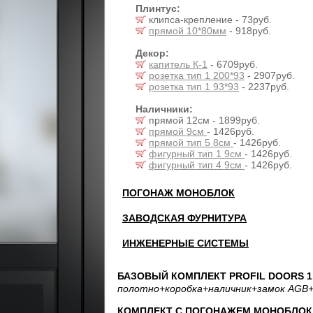
Плинтус:
клипса-крепление - 73руб.
прямой 10*80мм
- 918руб.
Декор:
капитель К-1
- 6709руб.
розетка тип 1 200*93
- 2907руб.
розетка тип 1 93*93
- 2237руб.
Наличники:
прямой 12см - 1899руб.
прямой 9см
- 1426руб.
прямой тип 5 8см
- 1426руб.
фигурный тип 1 9см
- 1426руб.
фигурный тип 4 9см
- 1426руб.
ПОГОНАЖ МОНОБЛОК
ЗАВОДСКАЯ ФУРНИТУРА
ИНЖЕНЕРНЫЕ СИСТЕМЫ
БАЗОВЫЙ КОМПЛЕКТ PROFIL DOORS 1.
полотно
+коробка
+наличник
+замок AGB
+
КОМПЛЕКТ С ПОГОНАЖЕМ МОНОБЛОК: 