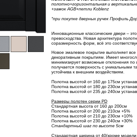
полотно
+горизонтальная
и вертикальн
+замок AGB
+петли Koblenz
*при покупке дверных ручек Профиль До
Инновационные классические двери – это 
превосходства. Новая архитектура полот
соразмерность форм, всё это соответству
Новое эмалевое покрытие выполняет все
декоративным покрытиям. Имеет многосло
минимизирует возможные отклонения по 
получается поверхность с уникальными т
устойчива к внешним воздействиям.
Полотна высотой от 160 до 175см устанав
Полотна высотой от 180 до 230см устанав
Полотна высотой от 235 до 240см устанав
Размеры полотен серии PD
Стандартная высота от 160 до 200см
Полотна высотой от 200 до 210см +5%
Полотна высотой от 210 до 230см +10%
Полотна высотой от 230 до 240см +30%
Стандартный шаг по высоте 5см
Стандартная ширина от 40(кроме модели 