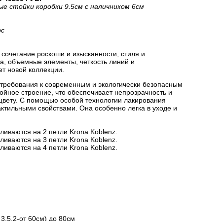
ые стойки коробки 9.5см с наличником 6см
рс
сочетание роскоши и изысканности, стиля и
на, объемные элементы, четкость линий и
ет новой коллекции.
 требования к современным и экологически безопасным
йное строение, что обеспечивает непрозрачность и
цвету. С помощью особой технологии лакирования
актильными свойствами. Она особенно легка в уходе и
ливаются на 2 петли Krona Koblenz.
ливаются на 3 петли Krona Koblenz.
ливаются на 4 петли Krona Koblenz.
3.5.2-от 60см) до 80см