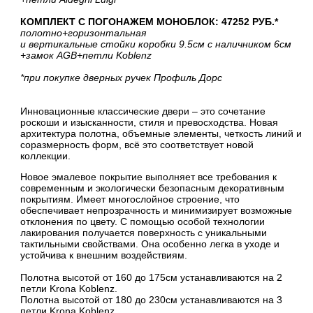
КОМПЛЕКТ С ПОГОНАЖЕМ МОНОБЛОК: 47252 РУБ.*
полотно
+горизонтальная
и вертикальные стойки коробки 9.5см с наличником 6см
+замок AGB
+петли Koblenz
*при покупке дверных ручек Профиль Дорс
Инновационные классические двери – это сочетание
роскоши и изысканности, стиля и превосходства. Новая
архитектура полотна, объемные элементы, четкость линий и
соразмерность форм, всё это соответствует новой
коллекции.
Новое эмалевое покрытие выполняет все требования к
современным и экологически безопасным декоративным
покрытиям. Имеет многослойное строение, что
обеспечивает непрозрачность и минимизирует возможные
отклонения по цвету. С помощью особой технологии
лакирования получается поверхность с уникальными
тактильными свойствами. Она особенно легка в уходе и
устойчива к внешним воздействиям.
Полотна высотой от 160 до 175см устанавливаются на 2
петли Krona Koblenz.
Полотна высотой от 180 до 230см устанавливаются на 3
петли Krona Koblenz.