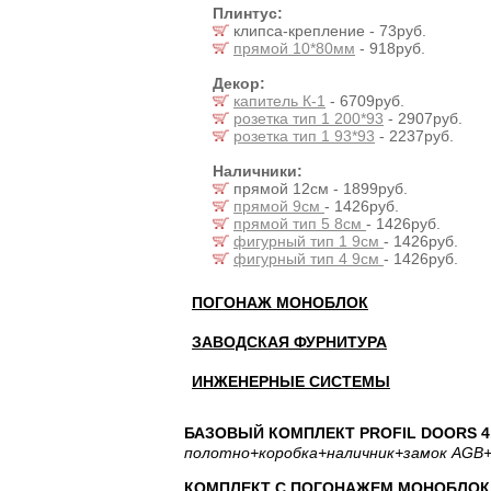
Плинтус:
клипса-крепление - 73руб.
прямой 10*80мм
- 918руб.
Декор:
капитель К-1
- 6709руб.
розетка тип 1 200*93
- 2907руб.
розетка тип 1 93*93
- 2237руб.
Наличники:
прямой 12см - 1899руб.
прямой 9см
- 1426руб.
прямой тип 5 8см
- 1426руб.
фигурный тип 1 9см
- 1426руб.
фигурный тип 4 9см
- 1426руб.
ПОГОНАЖ МОНОБЛОК
ЗАВОДСКАЯ ФУРНИТУРА
ИНЖЕНЕРНЫЕ СИСТЕМЫ
БАЗОВЫЙ КОМПЛЕКТ PROFIL DOORS 4.
полотно
+коробка
+наличник
+замок AGB
+
КОМПЛЕКТ С ПОГОНАЖЕМ МОНОБЛОК: 