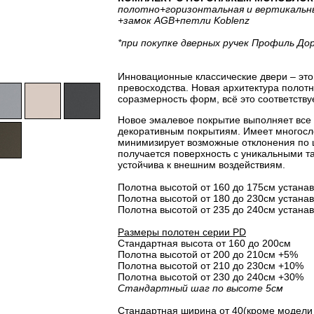
полотно
+горизонтальная
и вертикальн
+замок AGB
+петли Koblenz
*при покупке дверных ручек Профиль До
Инновационные классические двери – это 
превосходства. Новая архитектура полот
соразмерность форм, всё это соответству
Новое эмалевое покрытие выполняет все
декоративным покрытиям. Имеет многосло
минимизирует возможные отклонения по 
получается поверхность с уникальными т
устойчива к внешним воздействиям.
Полотна высотой от 160 до 175см устанав
Полотна высотой от 180 до 230см устанав
Полотна высотой от 235 до 240см устанав
Размеры полотен серии PD
Стандартная высота от 160 до 200см
Полотна высотой от 200 до 210см +5%
Полотна высотой от 210 до 230см +10%
Полотна высотой от 230 до 240см +30%
Стандартный шаг по высоте 5см
Стандартная ширина от 40(кроме модели 