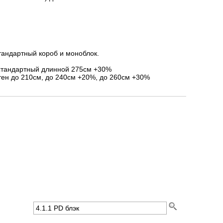
тандартный короб и моноблок.
стандартный длинной 275см +30%
ен до 210см, до 240см +20%, до 260см +30%