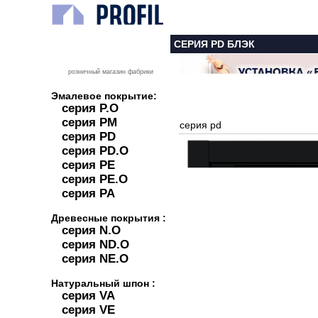
СЕРИЯ PD БЛЭК
розничный магазин фабрики
Эмалевое покрытие:
серия P.O
серия PM
серия pd
серия PD
серия PD.O
серия PE
серия PE.O
серия PA
Древесные покрытия :
серия N.O
серия ND.O
серия NE.O
Натуральный шпон :
серия VA
серия VE