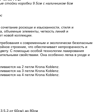
ые стойки коробки 9.5см с наличником 6см
рс
сочетание роскоши и изысканности, стиля и
на, объемные элементы, четкость линий и
ет новой коллекции.
 требования к современным и экологически безопасным
йное строение, что обеспечивает непрозрачность и
цвету. С помощью особой технологии лакирования
актильными свойствами. Она особенно легка в уходе и
ливаются на 2 петли Krona Koblenz.
ливаются на 3 петли Krona Koblenz.
ливаются на 4 петли Krona Koblenz.
3.5.2-от 60см) до 80см