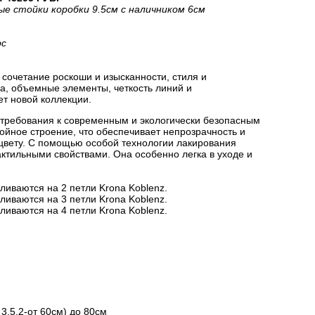
ые стойки коробки 9.5см с наличником 6см
рс
сочетание роскоши и изысканности, стиля и
на, объемные элементы, четкость линий и
ет новой коллекции.
 требования к современным и экологически безопасным
йное строение, что обеспечивает непрозрачность и
цвету. С помощью особой технологии лакирования
актильными свойствами. Она особенно легка в уходе и
ливаются на 2 петли Krona Koblenz.
ливаются на 3 петли Krona Koblenz.
ливаются на 4 петли Krona Koblenz.
3.5.2-от 60см) до 80см