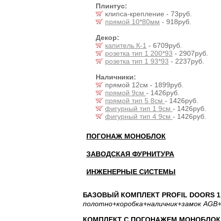
Плинтус:
клипса-крепление - 73руб.
прямой 10*80мм
- 918руб.
Декор:
капитель К-1
- 6709руб.
розетка тип 1 200*93
- 2907руб.
розетка тип 1 93*93
- 2237руб.
Наличники:
прямой 12см - 1899руб.
прямой 9см
- 1426руб.
прямой тип 5 8см
- 1426руб.
фигурный тип 1 9см
- 1426руб.
фигурный тип 4 9см
- 1426руб.
ПОГОНАЖ МОНОБЛОК
ЗАВОДСКАЯ ФУРНИТУРА
ИНЖЕНЕРНЫЕ СИСТЕМЫ
БАЗОВЫЙ КОМПЛЕКТ PROFIL DOORS 1.
полотно
+коробка
+наличник
+замок AGB
+
КОМПЛЕКТ С ПОГОНАЖЕМ МОНОБЛОК: 