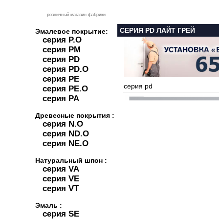
розничный магазин фабрики
СЕРИЯ PD ЛАЙТ ГРЕЙ
Эмалевое покрытие:
серия P.O
серия PM
серия PD
серия PD.O
серия PE
серия pd
серия PE.O
серия PA
Древесные покрытия :
серия N.O
серия ND.O
серия NE.O
Натуральный шпон :
серия VA
серия VE
серия VT
Эмаль :
серия SE