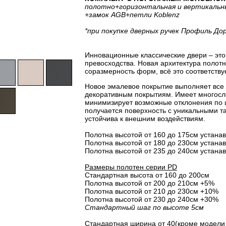
полотно
+горизонтальная
и вертикальн
+замок AGB
+петли Koblenz
*при покупке дверных ручек Профиль До
Инновационные классические двери – это 
превосходства. Новая архитектура полот
соразмерность форм, всё это соответству
Новое эмалевое покрытие выполняет все
декоративным покрытиям. Имеет многосло
минимизирует возможные отклонения по 
получается поверхность с уникальными т
устойчива к внешним воздействиям.
Полотна высотой от 160 до 175см устанав
Полотна высотой от 180 до 230см устанав
Полотна высотой от 235 до 240см устанав
Размеры полотен серии PD
Стандартная высота от 160 до 200см
Полотна высотой от 200 до 210см +5%
Полотна высотой от 210 до 230см +10%
Полотна высотой от 230 до 240см +30%
Стандартный шаг по высоте 5см
Стандартная ширина от 40(кроме модели 