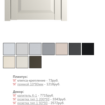
Плинтус:
клипса-крепление - 73руб.
прямой 10*80мм
- 1218руб.
Декор:
капитель К-1
- 7715руб.
розетка тип 1 200*93
- 3343руб.
розетка тип 1 93*93
- 2572руб.