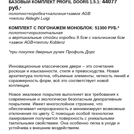
44077
БАЗОВЫЙ КОМПЛЕКТ PROFIL DOORS 1.5.1:
руб.
*
полотно
+коробка
+наличник
+замок AGB
+петли Aldeghi Luigi
КОМПЛЕКТ С ПОГОНАЖЕМ МОНОБЛОК: 51300 РУБ.*
полотно
+горизонтальная
и вертикальные стойки коробки 9.5см с наличником 6см
+замок AGB
+петли Koblenz
*при покупке дверных ручек Профиль Дорс
Инновационные классические двери – это сочетание
роскоши и изысканности, стиля и превосходства. Новая
архитектура полотна, объемные элементы, четкость линий и
соразмерность форм, всё это соответствует новой
коллекции.
Новое эмалевое покрытие выполняет все требования к
современным и экологически безопасным декоративным
покрытиям. Имеет многослойное строение, что
обеспечивает непрозрачность и минимизирует возможные
отклонения по цвету. С помощью особой технологии
лакирования получается поверхность с уникальными
тактильными свойствами. Она особенно легка в уходе и
устойчива к внешним воздействиям.