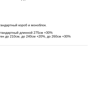
тандартный короб и моноблок.
стандартный длинной 275см +30%
ен до 210см, до 240см +20%, до 260см +30%