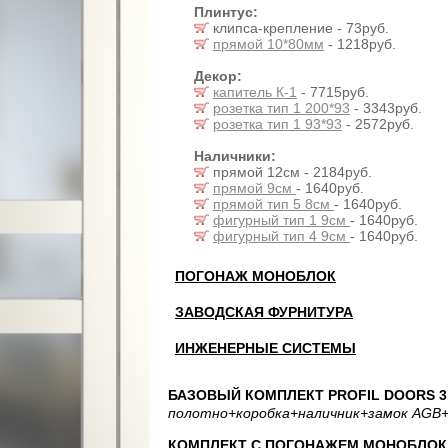
Плинтус:
клипса-крепление - 73руб.
прямой 10*80мм
- 1218руб.
Декор:
капитель К-1
- 7715руб.
розетка тип 1 200*93
- 3343руб.
розетка тип 1 93*93
- 2572руб.
Наличники:
прямой 12см - 2184руб.
прямой 9см
- 1640руб.
прямой тип 5 8см
- 1640руб.
фигурный тип 1 9см
- 1640руб.
фигурный тип 4 9см
- 1640руб.
ПОГОНАЖ МОНОБЛОК
ЗАВОДСКАЯ ФУРНИТУРА
ИНЖЕНЕРНЫЕ СИСТЕМЫ
БАЗОВЫЙ КОМПЛЕКТ PROFIL DOORS 3.
полотно
+коробка
+наличник
+замок AGB
+
КОМПЛЕКТ С ПОГОНАЖЕМ МОНОБЛОК: 