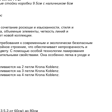
ые стойки коробки 9.5см с наличником 6см
рс
сочетание роскоши и изысканности, стиля и
на, объемные элементы, четкость линий и
ет новой коллекции.
 требования к современным и экологически безопасным
йное строение, что обеспечивает непрозрачность и
цвету. С помощью особой технологии лакирования
актильными свойствами. Она особенно легка в уходе и
ливаются на 2 петли Krona Koblenz.
ливаются на 3 петли Krona Koblenz.
ливаются на 4 петли Krona Koblenz.
3.5.2-от 60см) до 80см