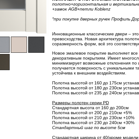
полотно
+горизонтальная
и вертикальн
+замок AGB
+петли Koblenz
*при покупке дверных ручек Профиль До
Инновационные классические двери – это 
превосходства. Новая архитектура полот
соразмерность форм, всё это соответству
Новое эмалевое покрытие выполняет все
декоративным покрытиям. Имеет многосло
минимизирует возможные отклонения по 
получается поверхность с уникальными т
устойчива к внешним воздействиям.
Полотна высотой от 160 до 175см устанав
Полотна высотой от 180 до 230см устанав
Полотна высотой от 235 до 240см устанав
Размеры полотен серии PD
Стандартная высота от 160 до 200см
Полотна высотой от 200 до 210см +5%
Полотна высотой от 210 до 230см +10%
Полотна высотой от 230 до 240см +30%
Стандартный шаг по высоте 5см
Стандартная ширина от 40(кроме модели 