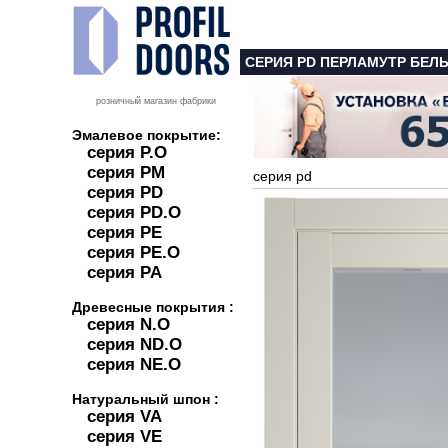
СЕРИЯ PD ПЕРЛАМУТР БЕЛ
розничный магазин фабрики
Эмалевое покрытие:
серия P.O
серия PM
серия pd
серия PD
серия PD.O
серия PE
серия PE.O
серия PA
Древесные покрытия :
серия N.O
серия ND.O
серия NE.O
Натуральный шпон :
серия VA
серия VE