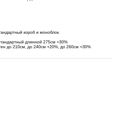
тандартный короб и моноблок.
стандартный длинной 275см +30%
ен до 210см, до 240см +20%, до 260см +30%