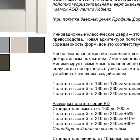
полотно
+горизонтальная
и вертикальн
+замок AGB
+петли Koblenz
*при покупке дверных ручек Профиль До
Инновационные классические двери – это 
превосходства. Новая архитектура полот
соразмерность форм, всё это соответству
Новое эмалевое покрытие выполняет все
декоративным покрытиям. Имеет многосло
минимизирует возможные отклонения по 
получается поверхность с уникальными т
устойчива к внешним воздействиям.
Полотна высотой от 160 до 175см устанав
Полотна высотой от 180 до 230см устанав
Полотна высотой от 235 до 240см устанав
Размеры полотен серии PD
Стандартная высота от 160 до 200см
Полотна высотой от 200 до 210см +5%
Полотна высотой от 210 до 230см +10%
Полотна высотой от 230 до 240см +30%
Стандартный шаг по высоте 5см
Стандартная ширина от 40(кроме модели 