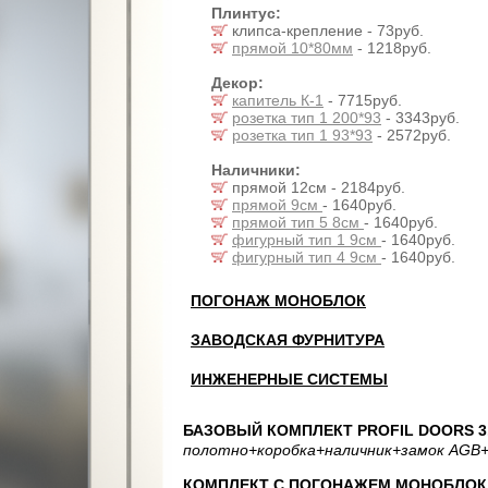
Плинтус:
клипса-крепление - 73руб.
прямой 10*80мм
- 1218руб.
Декор:
капитель К-1
- 7715руб.
розетка тип 1 200*93
- 3343руб.
розетка тип 1 93*93
- 2572руб.
Наличники:
прямой 12см - 2184руб.
прямой 9см
- 1640руб.
прямой тип 5 8см
- 1640руб.
фигурный тип 1 9см
- 1640руб.
фигурный тип 4 9см
- 1640руб.
ПОГОНАЖ МОНОБЛОК
ЗАВОДСКАЯ ФУРНИТУРА
ИНЖЕНЕРНЫЕ СИСТЕМЫ
БАЗОВЫЙ КОМПЛЕКТ PROFIL DOORS 3.
полотно
+коробка
+наличник
+замок AGB
+
КОМПЛЕКТ С ПОГОНАЖЕМ МОНОБЛОК: 