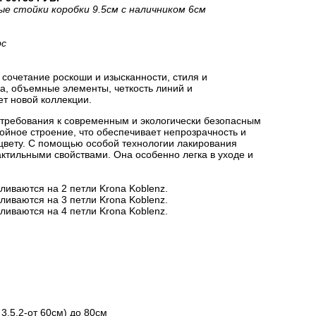
ые стойки коробки 9.5см с наличником 6см
рс
сочетание роскоши и изысканности, стиля и
на, объемные элементы, четкость линий и
ет новой коллекции.
 требования к современным и экологически безопасным
йное строение, что обеспечивает непрозрачность и
цвету. С помощью особой технологии лакирования
актильными свойствами. Она особенно легка в уходе и
ливаются на 2 петли Krona Koblenz.
ливаются на 3 петли Krona Koblenz.
ливаются на 4 петли Krona Koblenz.
3.5.2-от 60см) до 80см