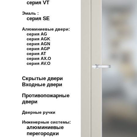
серия VT
Эмаль :
серия SE
Алюминиевые двери:
серия AG
серия AGK
серия AGN
серия AGP
серия AT
серия AX.O
серия AV.O
Скрытые двери
Входные двери
Противопожарные
двери
Дверные ручки
Инженерные системы:
алюминиевые
перегородки