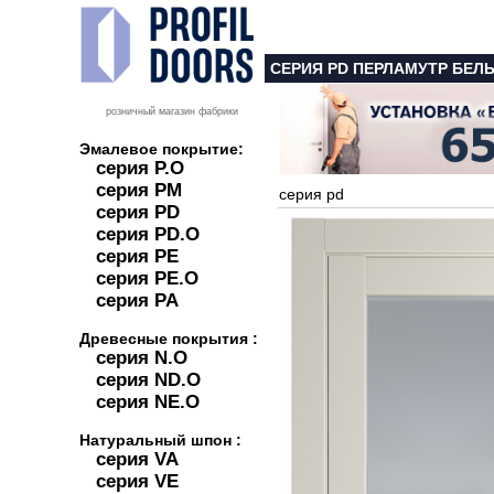
СЕРИЯ PD ПЕРЛАМУТР БЕЛ
розничный магазин фабрики
Эмалевое покрытие:
серия P.O
серия PM
серия pd
серия PD
серия PD.O
серия PE
серия PE.O
серия PA
Древесные покрытия :
серия N.O
серия ND.O
серия NE.O
Натуральный шпон :
серия VA
серия VE