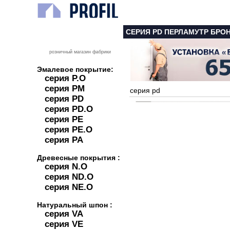
СЕРИЯ PD ПЕРЛАМУТР БРО
розничный магазин фабрики
Эмалевое покрытие:
серия P.O
серия PM
серия pd
серия PD
серия PD.O
серия PE
серия PE.O
серия PA
Древесные покрытия :
серия N.O
серия ND.O
серия NE.O
Натуральный шпон :
серия VA
серия VE