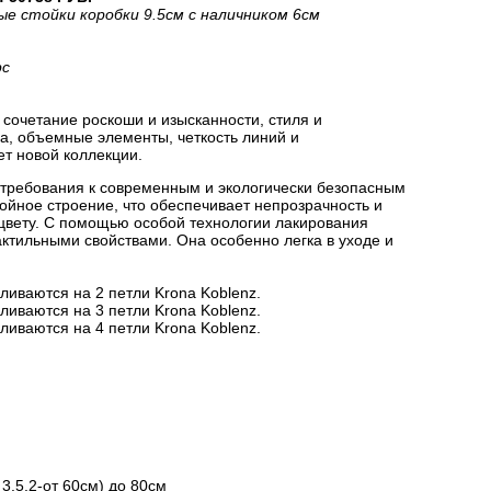
ые стойки коробки 9.5см с наличником 6см
рс
сочетание роскоши и изысканности, стиля и
на, объемные элементы, четкость линий и
ет новой коллекции.
 требования к современным и экологически безопасным
йное строение, что обеспечивает непрозрачность и
цвету. С помощью особой технологии лакирования
актильными свойствами. Она особенно легка в уходе и
ливаются на 2 петли Krona Koblenz.
ливаются на 3 петли Krona Koblenz.
ливаются на 4 петли Krona Koblenz.
3.5.2-от 60см) до 80см