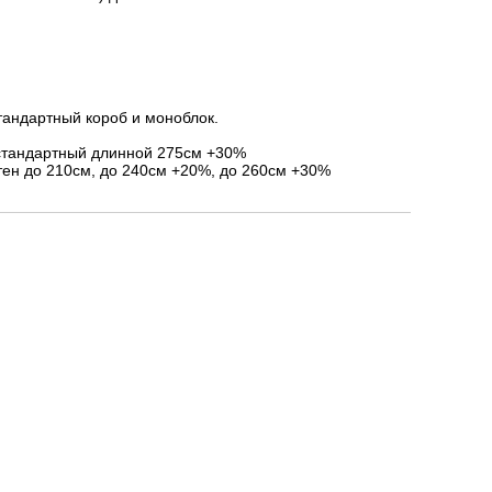
тандартный короб и моноблок.
стандартный длинной 275см +30%
ен до 210см, до 240см +20%, до 260см +30%