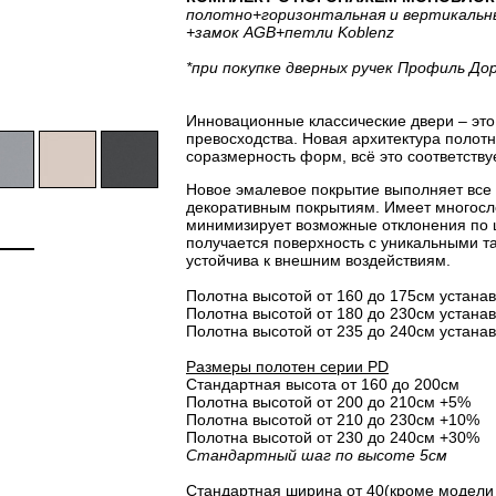
полотно
+горизонтальная
и вертикальн
+замок AGB
+петли Koblenz
*при покупке дверных ручек Профиль До
Инновационные классические двери – это 
превосходства. Новая архитектура полот
соразмерность форм, всё это соответству
Новое эмалевое покрытие выполняет все
декоративным покрытиям. Имеет многосло
минимизирует возможные отклонения по 
получается поверхность с уникальными т
устойчива к внешним воздействиям.
Полотна высотой от 160 до 175см устанав
Полотна высотой от 180 до 230см устанав
Полотна высотой от 235 до 240см устанав
Размеры полотен серии PD
Стандартная высота от 160 до 200см
Полотна высотой от 200 до 210см +5%
Полотна высотой от 210 до 230см +10%
Полотна высотой от 230 до 240см +30%
Стандартный шаг по высоте 5см
Стандартная ширина от 40(кроме модели 