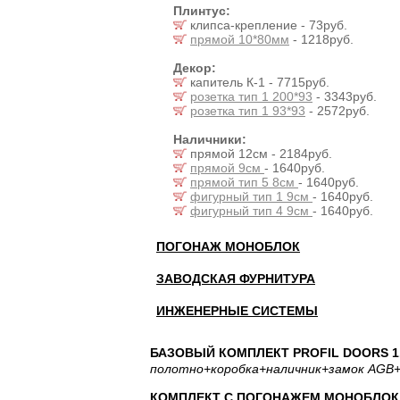
Плинтус:
клипса-крепление - 73руб.
прямой 10*80мм
- 1218руб.
Декор:
капитель К-1 - 7715руб.
розетка тип 1 200*93
- 3343руб.
розетка тип 1 93*93
- 2572руб.
Наличники:
прямой 12см - 2184руб.
прямой 9см
- 1640руб.
прямой тип 5 8см
- 1640руб.
фигурный тип 1 9см
- 1640руб.
фигурный тип 4 9см
- 1640руб.
ПОГОНАЖ МОНОБЛОК
ЗАВОДСКАЯ ФУРНИТУРА
ИНЖЕНЕРНЫЕ СИСТЕМЫ
БАЗОВЫЙ КОМПЛЕКТ PROFIL DOORS 1.
полотно
+коробка
+наличник
+замок AGB
+
КОМПЛЕКТ С ПОГОНАЖЕМ МОНОБЛОК: 