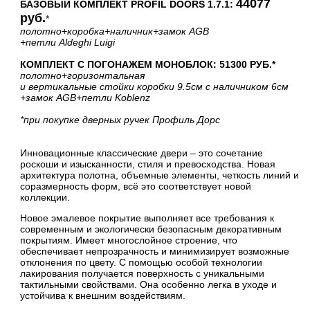
44077
БАЗОВЫЙ КОМПЛЕКТ PROFIL DOORS 1.7.1:
руб.
*
полотно
+коробка
+наличник
+замок AGB
+петли Aldeghi Luigi
КОМПЛЕКТ С ПОГОНАЖЕМ МОНОБЛОК: 51300 РУБ.*
полотно
+горизонтальная
и вертикальные стойки коробки 9.5см с наличником 6см
+замок AGB
+петли Koblenz
*при покупке дверных ручек Профиль Дорс
Инновационные классические двери – это сочетание
роскоши и изысканности, стиля и превосходства. Новая
архитектура полотна, объемные элементы, четкость линий и
соразмерность форм, всё это соответствует новой
коллекции.
Новое эмалевое покрытие выполняет все требования к
современным и экологически безопасным декоративным
покрытиям. Имеет многослойное строение, что
обеспечивает непрозрачность и минимизирует возможные
отклонения по цвету. С помощью особой технологии
лакирования получается поверхность с уникальными
тактильными свойствами. Она особенно легка в уходе и
устойчива к внешним воздействиям.