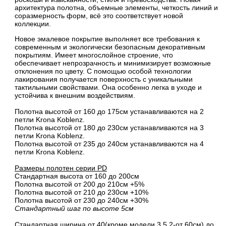
архитектура полотна, объемные элементы, четкость линий и
соразмерность форм, всё это соответствует новой
коллекции.
Новое эмалевое покрытие выполняет все требования к
современным и экологически безопасным декоративным
покрытиям. Имеет многослойное строение, что
обеспечивает непрозрачность и минимизирует возможные
отклонения по цвету. С помощью особой технологии
лакирования получается поверхность с уникальными
тактильными свойствами. Она особенно легка в уходе и
устойчива к внешним воздействиям.
Полотна высотой от 160 до 175см устанавливаются на 2
петли Krona Koblenz.
Полотна высотой от 180 до 230см устанавливаются на 3
петли Krona Koblenz.
Полотна высотой от 235 до 240см устанавливаются на 4
петли Krona Koblenz.
Размеры полотен серии PD
Стандартная высота от 160 до 200см
Полотна высотой от 200 до 210см +5%
Полотна высотой от 210 до 230см +10%
Полотна высотой от 230 до 240см +30%
Стандартный шаг по высоте 5см
Стандартная ширина от 40(кроме модели 3.5.2-от 60см) до