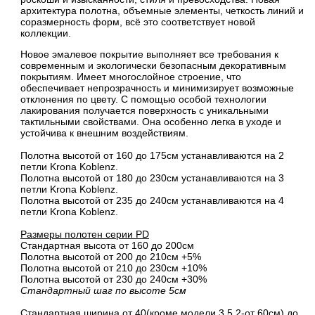
архитектура полотна, объемные элементы, четкость линий и
соразмерность форм, всё это соответствует новой
коллекции.
Новое эмалевое покрытие выполняет все требования к
современным и экологически безопасным декоративным
покрытиям. Имеет многослойное строение, что
обеспечивает непрозрачность и минимизирует возможные
отклонения по цвету. С помощью особой технологии
лакирования получается поверхность с уникальными
тактильными свойствами. Она особенно легка в уходе и
устойчива к внешним воздействиям.
Полотна высотой от 160 до 175см устанавливаются на 2
петли Krona Koblenz.
Полотна высотой от 180 до 230см устанавливаются на 3
петли Krona Koblenz.
Полотна высотой от 235 до 240см устанавливаются на 4
петли Krona Koblenz.
Размеры полотен серии PD
Стандартная высота от 160 до 200см
Полотна высотой от 200 до 210см +5%
Полотна высотой от 210 до 230см +10%
Полотна высотой от 230 до 240см +30%
Стандартный шаг по высоте 5см
Стандартная ширина от 40(кроме модели 3.5.2-от 60см) до