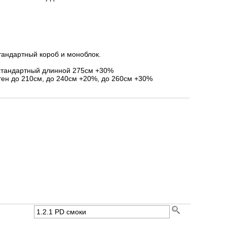
тандартный короб и моноблок.
стандартный длинной 275см +30%
ен до 210см, до 240см +20%, до 260см +30%