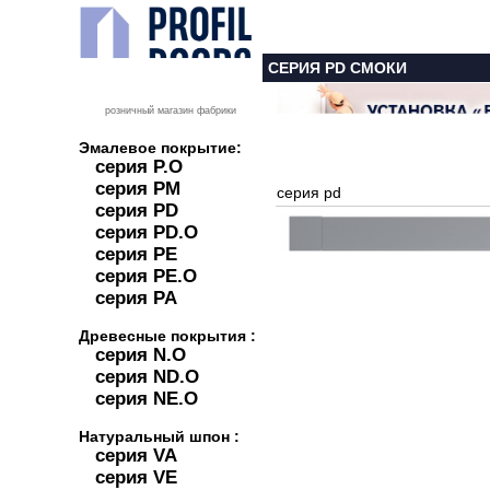
СЕРИЯ PD СМОКИ
розничный магазин фабрики
Эмалевое покрытие:
серия P.O
серия PM
серия pd
серия PD
серия PD.O
серия PE
серия PE.O
серия PA
Древесные покрытия :
серия N.O
серия ND.O
серия NE.O
Натуральный шпон :
серия VA
серия VE