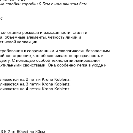
ые стойки коробки 9.5см с наличником 6см
рс
сочетание роскоши и изысканности, стиля и
на, объемные элементы, четкость линий и
ет новой коллекции.
 требования к современным и экологически безопасным
йное строение, что обеспечивает непрозрачность и
цвету. С помощью особой технологии лакирования
актильными свойствами. Она особенно легка в уходе и
ливаются на 2 петли Krona Koblenz.
ливаются на 3 петли Krona Koblenz.
ливаются на 4 петли Krona Koblenz.
3.5.2-от 60см) до 80см