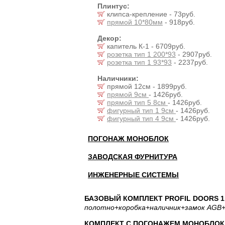
Плинтус:
клипса-крепление - 73руб.
прямой 10*80мм
- 918руб.
Декор:
капитель К-1 - 6709руб.
розетка тип 1 200*93
- 2907руб.
розетка тип 1 93*93
- 2237руб.
Наличники:
прямой 12см - 1899руб.
прямой 9см
- 1426руб.
прямой тип 5 8см
- 1426руб.
фигурный тип 1 9см
- 1426руб.
фигурный тип 4 9см
- 1426руб.
ПОГОНАЖ МОНОБЛОК
ЗАВОДСКАЯ ФУРНИТУРА
ИНЖЕНЕРНЫЕ СИСТЕМЫ
БАЗОВЫЙ КОМПЛЕКТ PROFIL DOORS 1.
полотно
+коробка
+наличник
+замок AGB
+
КОМПЛЕКТ С ПОГОНАЖЕМ МОНОБЛОК: 