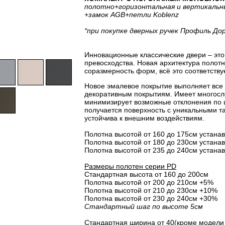
полотно
+горизонтальная
и вертикальн
+замок AGB
+петли Koblenz
*при покупке дверных ручек Профиль До
Инновационные классические двери – это 
превосходства. Новая архитектура полот
соразмерность форм, всё это соответству
Новое эмалевое покрытие выполняет все
декоративным покрытиям. Имеет многосло
минимизирует возможные отклонения по 
получается поверхность с уникальными т
устойчива к внешним воздействиям.
Полотна высотой от 160 до 175см устанав
Полотна высотой от 180 до 230см устанав
Полотна высотой от 235 до 240см устанав
Размеры полотен серии PD
Стандартная высота от 160 до 200см
Полотна высотой от 200 до 210см +5%
Полотна высотой от 210 до 230см +10%
Полотна высотой от 230 до 240см +30%
Стандартный шаг по высоте 5см
Стандартная ширина от 40(кроме модели 