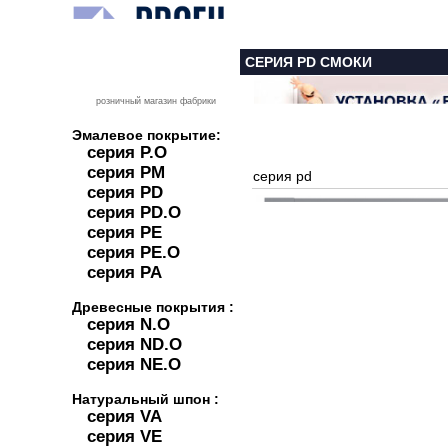
СЕРИЯ PD СМОКИ
розничный магазин фабрики
Эмалевое покрытие:
серия P.O
серия PM
серия pd
серия PD
серия PD.O
серия PE
серия PE.O
серия PA
Древесные покрытия :
серия N.O
серия ND.O
серия NE.O
Натуральный шпон :
серия VA
серия VE