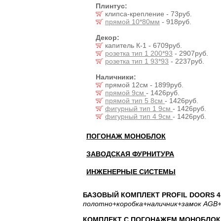
Плинтус:
клипса-крепление - 73руб.
прямой 10*80мм
- 918руб.
Декор:
капитель К-1 - 6709руб.
розетка тип 1 200*93
- 2907руб.
розетка тип 1 93*93
- 2237руб.
Наличники:
прямой 12см - 1899руб.
прямой 9см
- 1426руб.
прямой тип 5 8см
- 1426руб.
фигурный тип 1 9см
- 1426руб.
фигурный тип 4 9см
- 1426руб.
ПОГОНАЖ МОНОБЛОК
ЗАВОДСКАЯ ФУРНИТУРА
ИНЖЕНЕРНЫЕ СИСТЕМЫ
БАЗОВЫЙ КОМПЛЕКТ PROFIL DOORS 4.
полотно
+коробка
+наличник
+замок AGB
+
КОМПЛЕКТ С ПОГОНАЖЕМ МОНОБЛОК: 