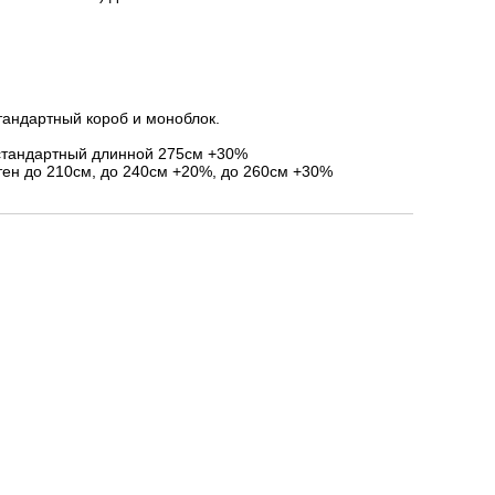
тандартный короб и моноблок.
стандартный длинной 275см +30%
ен до 210см, до 240см +20%, до 260см +30%