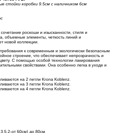
ые стойки коробки 9.5см с наличником 6см
рс
сочетание роскоши и изысканности, стиля и
на, объемные элементы, четкость линий и
ет новой коллекции.
 требования к современным и экологически безопасным
йное строение, что обеспечивает непрозрачность и
цвету. С помощью особой технологии лакирования
актильными свойствами. Она особенно легка в уходе и
ливаются на 2 петли Krona Koblenz.
ливаются на 3 петли Krona Koblenz.
ливаются на 4 петли Krona Koblenz.
3.5.2-от 60см) до 80см