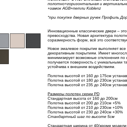
полотно
+горизонтальная
и вертикальн
+замок AGB
+петли Koblenz
*при покупке дверных ручек Профиль До
Инновационные классические двери – это 
превосходства. Новая архитектура полот
соразмерность форм, всё это соответству
Новое эмалевое покрытие выполняет все
декоративным покрытиям. Имеет многосло
минимизирует возможные отклонения по 
получается поверхность с уникальными т
устойчива к внешним воздействиям.
Полотна высотой от 160 до 175см устанав
Полотна высотой от 180 до 230см устанав
Полотна высотой от 235 до 240см устанав
Размеры полотен серии PD
Стандартная высота от 160 до 200см
Полотна высотой от 200 до 210см +5%
Полотна высотой от 210 до 230см +10%
Полотна высотой от 230 до 240см +30%
Стандартный шаг по высоте 5см
Стандартная ширина от 40(кроме модели 