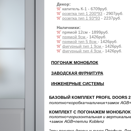
Декор:
капитель К-1 - 6709руб.
розетка тип 1 200*93
- 2907руб.
розетка тип 1 93*93
- 2237руб.
Наличники:
прямой 12см - 1899руб.
прямой 9см
- 1426руб.
прямой тип 5 8см
- 1426руб.
фигурный тип 1 9см
- 1426руб.
фигурный тип 4 9см
- 1426руб.
ПОГОНАЖ МОНОБЛОК
ЗАВОДСКАЯ ФУРНИТУРА
ИНЖЕНЕРНЫЕ СИСТЕМЫ
БАЗОВЫЙ КОМПЛЕКТ PROFIL DOORS 2.
полотно
+коробка
+наличник
+замок AGB
+
КОМПЛЕКТ С ПОГОНАЖЕМ МОНОБЛОК: 
полотно
+горизонтальная
и вертикальн
+замок AGB
+петли Koblenz
*при покупке дверных ручек Профиль До