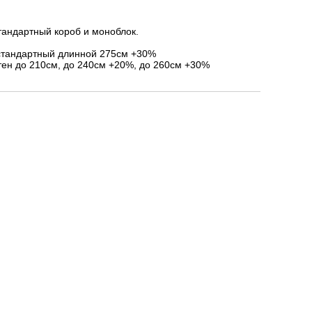
тандартный короб и моноблок.
стандартный длинной 275см +30%
ен до 210см, до 240см +20%, до 260см +30%