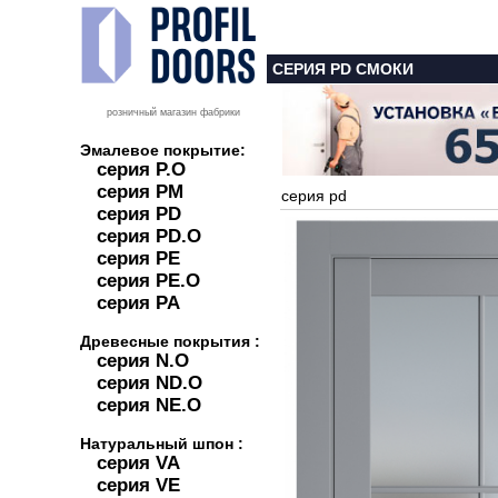
СЕРИЯ PD СМОКИ
розничный магазин фабрики
Эмалевое покрытие:
серия P.O
серия PM
серия pd
серия PD
серия PD.O
серия PE
серия PE.O
серия PA
Древесные покрытия :
серия N.O
серия ND.O
серия NE.O
Натуральный шпон :
серия VA
серия VE