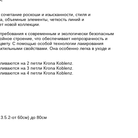
сочетание роскоши и изысканности, стиля и
на, объемные элементы, четкость линий и
ет новой коллекции.
 требования к современным и экологически безопасным
йное строение, что обеспечивает непрозрачность и
цвету. С помощью особой технологии лакирования
актильными свойствами. Она особенно легка в уходе и
ливаются на 2 петли Krona Koblenz.
ливаются на 3 петли Krona Koblenz.
ливаются на 4 петли Krona Koblenz.
3.5.2-от 60см) до 80см