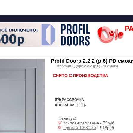
Profil Doors 2.2.2 (р.6) PD смок
Профиль Дорс 2.2.2 (р.6) PD смоки
СНЯТО С ПРОИЗВОДСТВА
0%
РАССРОЧКА
ДОСТАВКА 3000р
Плинтус:
клипса-крепление - 73руб.
прямой 10*80мм
- 918руб.