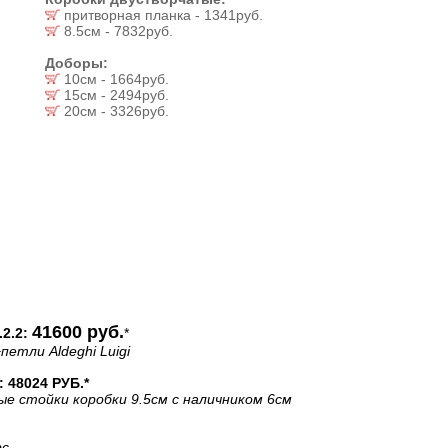
притворная планка - 1341руб.
8.5см - 7832руб.
Доборы:
10см - 1664руб.
15см - 2494руб.
20см - 3326руб.
41600 руб.
2.2:
*
петли Aldeghi Luigi
48024 РУБ.*
ые стойки коробки 9.5см с наличником 6см
рс