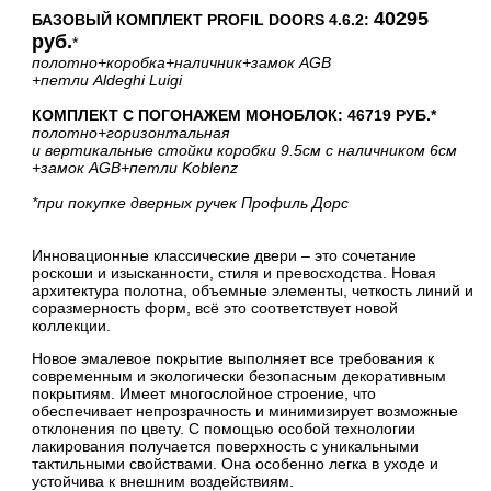
40295
БАЗОВЫЙ КОМПЛЕКТ PROFIL DOORS 4.6.2:
руб.
*
полотно
+коробка
+наличник
+замок AGB
+петли Aldeghi Luigi
КОМПЛЕКТ С ПОГОНАЖЕМ МОНОБЛОК: 46719 РУБ.*
полотно
+горизонтальная
и вертикальные стойки коробки 9.5см с наличником 6см
+замок AGB
+петли Koblenz
*при покупке дверных ручек Профиль Дорс
Инновационные классические двери – это сочетание
роскоши и изысканности, стиля и превосходства. Новая
архитектура полотна, объемные элементы, четкость линий и
соразмерность форм, всё это соответствует новой
коллекции.
Новое эмалевое покрытие выполняет все требования к
современным и экологически безопасным декоративным
покрытиям. Имеет многослойное строение, что
обеспечивает непрозрачность и минимизирует возможные
отклонения по цвету. С помощью особой технологии
лакирования получается поверхность с уникальными
тактильными свойствами. Она особенно легка в уходе и
устойчива к внешним воздействиям.