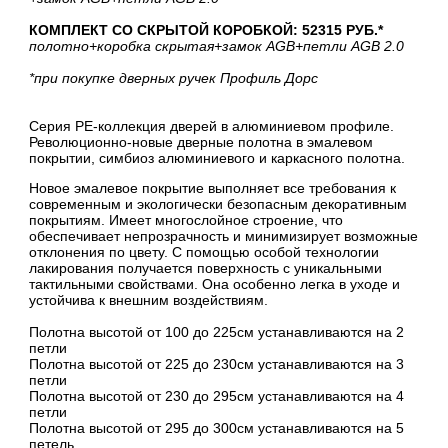
КОМПЛЕКТ СО СКРЫТОЙ КОРОБКОЙ: 52315 РУБ.*
полотно
+коробка скрытая
+замок AGB
+петли AGB 2.0
*при покупке дверных ручек Профиль Дорс
Серия PE-коллекция дверей в алюминиевом профиле.
Революционно-новые дверные полотна в эмалевом
покрытии, симбиоз алюминиевого и каркасного полотна.
Новое эмалевое покрытие выполняет все требования к
современным и экологически безопасным декоративным
покрытиям. Имеет многослойное строение, что
обеспечивает непрозрачность и минимизирует возможные
отклонения по цвету. С помощью особой технологии
лакирования получается поверхность с уникальными
тактильными свойствами. Она особенно легка в уходе и
устойчива к внешним воздействиям.
Полотна высотой от 100 до 225см устанавливаются на 2
петли
Полотна высотой от 225 до 230см устанавливаются на 3
петли
Полотна высотой от 230 до 295см устанавливаются на 4
петли
Полотна высотой от 295 до 300см устанавливаются на 5
петель