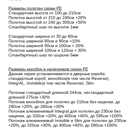
Размеры полотен серии PE
Стандартная высота от 100 до 210см
Полотна высотой от 210 до 240см +20%
Полотна высотой от 240 до 300см +30%
Стандартный шаг по высоте 1мм
Стандартная ширина от 30 до 80см
Полотна шириной 80cм и 90cм +10%
Полотна шириной 90см и 100см + 20%
Полотна шириной 100см и 120см + 30%
Стандартный шаг по ширине 5мм
Размеры коробок и наличников серии PE
Данная серия устанавливается в дверные короба:
стандартный короб, моноблок(в том числе Reverse),
IntegrAL, Invisible(в том числе Reverse), Slim.
Погонаж стандартный длинной 244см, нестандартный
длинной 275см +30%
Погонаж моноблок для полотен до 210см без наценки, до
240см +20%, до 260см +30%
Погонаж алюминиевый Integral для полотен до 230см без
наценки, до 320см +20%, до 400см +40%, до 595см +100%
Погонаж алюминиевый Invisible и Slim для полотен до 230см
+20%, до 320см +30%, до 400см +40%, до 580см +100%