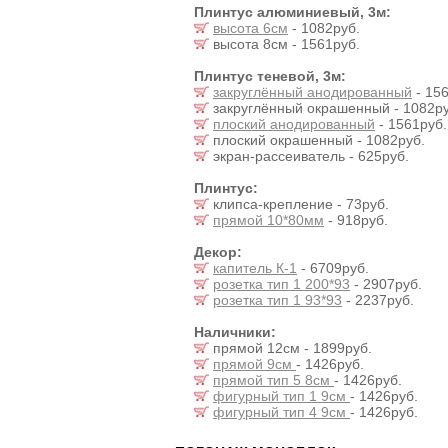
Плинтус алюминиевый, 3м:
высота 6см
- 1082руб.
высота 8см - 1561руб.
Плинтус теневой, 3м:
закруглённый анодированный
- 156
закруглённый окрашенный - 1082ру
плоский анодированный
- 1561руб.
плоский окрашенный - 1082руб.
экран-рассеиватель - 625руб.
Плинтус:
клипса-крепление - 73руб.
прямой 10*80мм
- 918руб.
Декор:
капитель К-1
- 6709руб.
розетка тип 1 200*93
- 2907руб.
розетка тип 1 93*93
- 2237руб.
Наличники:
прямой 12см - 1899руб.
прямой 9см
- 1426руб.
прямой тип 5 8см
- 1426руб.
фигурный тип 1 9см
- 1426руб.
фигурный тип 4 9см
- 1426руб.