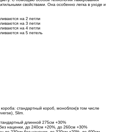
актильными свойствами. Она особенно легка в уходе и
вливаются на 2 петли
вливаются на 3 петли
вливаются на 4 петли
вливаются на 5 петель
короба: стандартный короб, моноблок(в том числе
verse), Slim.
стандартный длинной 275см +30%
без наценки, до 240см +20%, до 260см +30%
ен до 230см без наценки, до 320см +20%, до 400см