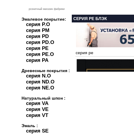
розничный магазин фабрики
СЕРИЯ PE БЛЭК
Эмалевое покрытие:
серия P.O
серия PM
серия PD
серия PD.O
серия PE
серия pe
серия PE.O
серия PA
Древесные покрытия :
серия N.O
серия ND.O
серия NE.O
Натуральный шпон :
серия VA
серия VE
серия VT
Эмаль :
серия SE