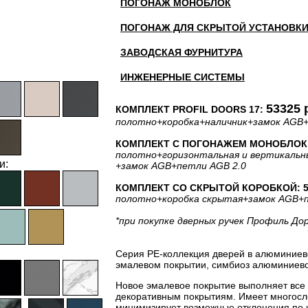
ПОГОНАЖ МОНОБЛОК
ПОГОНАЖ ДЛЯ СКРЫТОЙ УСТАНОВК
ЗАВОДСКАЯ ФУРНИТУРА
ИНЖЕНЕРНЫЕ СИСТЕМЫ
53325 
КОМПЛЕКТ PROFIL DOORS 17:
полотно
+коробка
+наличник
+замок AGB
КОМПЛЕКТ С ПОГОНАЖЕМ МОНОБЛОК: 
полотно
+горизонтальная
и вертикальн
и:
+замок AGB
+петли AGB 2.0
КОМПЛЕКТ СО СКРЫТОЙ КОРОБКОЙ: 52
полотно
+коробка скрытая
+замок AGB
+
*при покупке дверных ручек Профиль До
Серия PE-коллекция дверей в алюминиев
эмалевом покрытии, симбиоз алюминиевог
Новое эмалевое покрытие выполняет все
декоративным покрытиям. Имеет многосло
минимизирует возможные отклонения по 