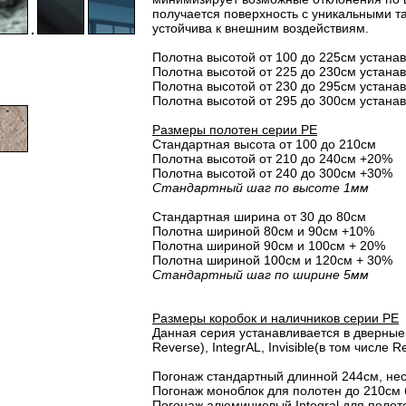
получается поверхность с уникальными т
устойчива к внешним воздействиям.
Полотна высотой от 100 до 225см устана
Полотна высотой от 225 до 230см устана
Полотна высотой от 230 до 295см устана
Полотна высотой от 295 до 300см устана
Размеры полотен серии PE
Стандартная высота от 100 до 210см
Полотна высотой от 210 до 240см +20%
Полотна высотой от 240 до 300см +30%
Стандартный шаг по высоте 1мм
Стандартная ширина от 30 до 80см
Полотна шириной 80cм и 90cм +10%
Полотна шириной 90см и 100см + 20%
Полотна шириной 100см и 120см + 30%
Стандартный шаг по ширине 5мм
Размеры коробок и наличников серии PE
Данная серия устанавливается в дверные 
Reverse), IntegrAL, Invisible(в том числе Re
Погонаж стандартный длинной 244см, не
Погонаж моноблок для полотен до 210см 
Погонаж алюминиевый Integral для полот