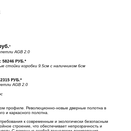
И
руб.
*
+петли AGB 2.0
58246 РУБ.*
ые стойки коробки 9.5см с наличником 6см
315 РУБ.*
петли AGB 2.0
рс
ом профиле. Революционно-новые дверные полотна в
о и каркасного полотна.
 требования к современным и экологически безопасным
йное строение, что обеспечивает непрозрачность и
цвету. С помощью особой технологии лакирования