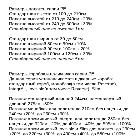
Размеры полотен серии PE
Стандартная высота от 100 до 210см
Полотна высотой от 210 до 240см +20%
Полотна высотой от 240 до 300см +30%
Стандартный шаг по высоте 1мм
Стандартная ширина от 30 до 80см
Полотна шириной 80cм и 90cм +10%
Полотна шириной 90см и 100см + 20%
Полотна шириной 100см и 120см + 30%
Стандартный шаг по ширине 5мм
Размеры коробок и наличников серии PE
Данная серия устанавливается в дверные короба:
стандартный короб, моноблок(в том числе Reverse),
IntegrAL, Invisible(в том числе Reverse), Slim.
Погонаж стандартный длинной 244см, нестандартный
длинной 275см +30%
Погонаж моноблок для полотен до 210см без наценки, до
240см +20%, до 260см +30%
Погонаж алюминиевый Integral для полотен до 230см без
наценки, до 320см +20%, до 400см +40%, до 595см +100%
Погонаж алюминиевый Invisible и Slim для полотен до 230см
+20%, до 320см +30%, до 400см +40%, до 580см +100%