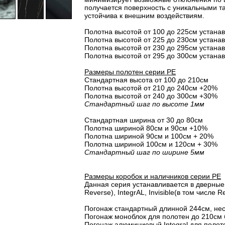
получается поверхность с уникальными т
устойчива к внешним воздействиям.
Полотна высотой от 100 до 225см устана
Полотна высотой от 225 до 230см устана
Полотна высотой от 230 до 295см устана
Полотна высотой от 295 до 300см устана
Размеры полотен серии PE
Стандартная высота от 100 до 210см
Полотна высотой от 210 до 240см +20%
Полотна высотой от 240 до 300см +30%
Стандартный шаг по высоте 1мм
Стандартная ширина от 30 до 80см
Полотна шириной 80cм и 90cм +10%
Полотна шириной 90см и 100см + 20%
Полотна шириной 100см и 120см + 30%
Стандартный шаг по ширине 5мм
Размеры коробок и наличников серии PE
Данная серия устанавливается в дверные 
Reverse), IntegrAL, Invisible(в том числе Re
Погонаж стандартный длинной 244см, не
Погонаж моноблок для полотен до 210см 
Погонаж алюминиевый Integral для полот