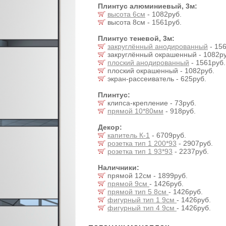
Плинтус алюминиевый, 3м:
высота 6см
- 1082руб.
высота 8см - 1561руб.
Плинтус теневой, 3м:
закруглённый анодированный
- 156
закруглённый окрашенный - 1082ру
плоский анодированный
- 1561руб.
плоский окрашенный - 1082руб.
экран-рассеиватель - 625руб.
Плинтус:
клипса-крепление - 73руб.
прямой 10*80мм
- 918руб.
Декор:
капитель К-1
- 6709руб.
розетка тип 1 200*93
- 2907руб.
розетка тип 1 93*93
- 2237руб.
Наличники:
прямой 12см - 1899руб.
прямой 9см
- 1426руб.
прямой тип 5 8см
- 1426руб.
фигурный тип 1 9см
- 1426руб.
фигурный тип 4 9см
- 1426руб.