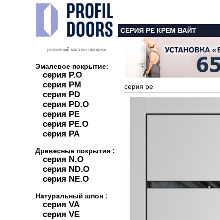
СЕРИЯ PE КРЕМ ВАЙТ
розничный магазин фабрики
Эмалевое покрытие:
серия P.O
серия PM
серия pe
серия PD
серия PD.O
серия PE
серия PE.O
серия PA
Древесные покрытия :
серия N.O
серия ND.O
серия NE.O
Натуральный шпон :
серия VA
серия VE