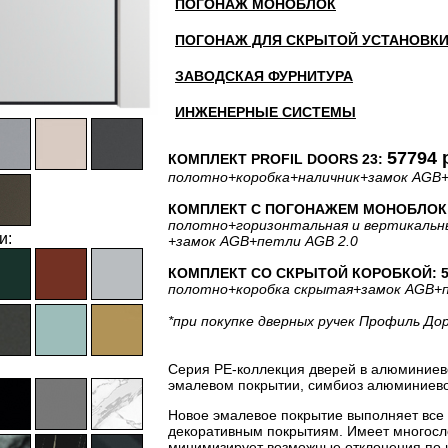
ПОГОНАЖ МОНОБЛОК
ПОГОНАЖ ДЛЯ СКРЫТОЙ УСТАНОВК
ЗАВОДСКАЯ ФУРНИТУРА
ИНЖЕНЕРНЫЕ СИСТЕМЫ
57794 
КОМПЛЕКТ PROFIL DOORS 23:
полотно
+коробка
+наличник
+замок AGB
КОМПЛЕКТ С ПОГОНАЖЕМ МОНОБЛОК: 
полотно
+горизонтальная
и вертикальн
и:
+замок AGB
+петли AGB 2.0
КОМПЛЕКТ СО СКРЫТОЙ КОРОБКОЙ: 56
полотно
+коробка скрытая
+замок AGB
+
*при покупке дверных ручек Профиль До
Серия PE-коллекция дверей в алюминиев
эмалевом покрытии, симбиоз алюминиевог
Новое эмалевое покрытие выполняет все
декоративным покрытиям. Имеет многосло
минимизирует возможные отклонения по 