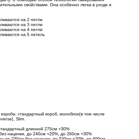
актильными свойствами. Она особенно легка в уходе и
вливаются на 2 петли
вливаются на 3 петли
вливаются на 4 петли
вливаются на 5 петель
короба: стандартный короб, моноблок(в том числе
verse), Slim.
стандартный длинной 275см +30%
без наценки, до 240см +20%, до 260см +30%
ен до 230см без наценки, до 320см +20%, до 400см