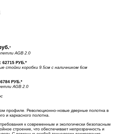
И
руб.
*
+петли AGB 2.0
62715 РУБ.*
ые стойки коробки 9.5см с наличником 6см
784 РУБ.*
петли AGB 2.0
рс
ом профиле. Революционно-новые дверные полотна в
о и каркасного полотна.
 требования к современным и экологически безопасным
йное строение, что обеспечивает непрозрачность и
цвету. С помощью особой технологии лакирования