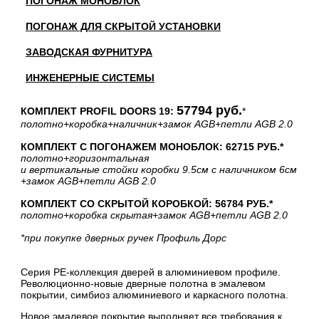
ПОГОНАЖ МОНОБЛОК
ПОГОНАЖ ДЛЯ СКРЫТОЙ УСТАНОВКИ
ЗАВОДСКАЯ ФУРНИТУРА
ИНЖЕНЕРНЫЕ СИСТЕМЫ
57794 руб.
КОМПЛЕКТ PROFIL DOORS 19:
*
полотно
+коробка
+наличник
+замок AGB
+петли AGB 2.0
КОМПЛЕКТ С ПОГОНАЖЕМ МОНОБЛОК: 62715 РУБ.*
полотно
+горизонтальная
и вертикальные стойки коробки 9.5см с наличником 6см
+замок AGB
+петли AGB 2.0
КОМПЛЕКТ СО СКРЫТОЙ КОРОБКОЙ: 56784 РУБ.*
полотно
+коробка скрытая
+замок AGB
+петли AGB 2.0
*при покупке дверных ручек Профиль Дорс
Серия PE-коллекция дверей в алюминиевом профиле.
Революционно-новые дверные полотна в эмалевом
покрытии, симбиоз алюминиевого и каркасного полотна.
Новое эмалевое покрытие выполняет все требования к