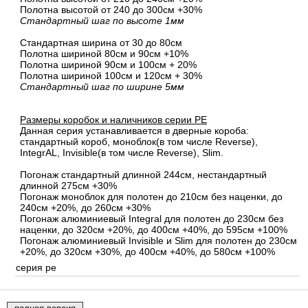
Полотна высотой от 240 до 300см +30%
Стандартный шаг по высоте 1мм
Стандартная ширина от 30 до 80см
Полотна шириной 80cм и 90cм +10%
Полотна шириной 90см и 100см + 20%
Полотна шириной 100см и 120см + 30%
Стандартный шаг по ширине 5мм
Размеры коробок и наличников серии PE
Данная серия устанавливается в дверные короба:
стандартный короб, моноблок(в том числе Reverse),
IntegrAL, Invisible(в том числе Reverse), Slim.
Погонаж стандартный длинной 244см, нестандартный
длинной 275см +30%
Погонаж моноблок для полотен до 210см без наценки, до
240см +20%, до 260см +30%
Погонаж алюминиевый Integral для полотен до 230см без
наценки, до 320см +20%, до 400см +40%, до 595см +100%
Погонаж алюминиевый Invisible и Slim для полотен до 230см
+20%, до 320см +30%, до 400см +40%, до 580см +100%
серия pe