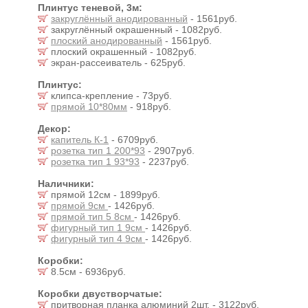
Плинтус теневой, 3м:
закруглённый анодированный
- 1561руб.
закруглённый окрашенный - 1082руб.
плоский анодированный
- 1561руб.
плоский окрашенный - 1082руб.
экран-рассеиватель - 625руб.
Плинтус:
клипса-крепление - 73руб.
прямой 10*80мм
- 918руб.
Декор:
капитель К-1
- 6709руб.
розетка тип 1 200*93
- 2907руб.
розетка тип 1 93*93
- 2237руб.
Наличники:
прямой 12см - 1899руб.
прямой 9см
- 1426руб.
прямой тип 5 8см
- 1426руб.
фигурный тип 1 9см
- 1426руб.
фигурный тип 4 9см
- 1426руб.
Коробки:
8.5см - 6936руб.
Коробки двустворчатые:
притворная планка алюминий 2шт. - 3122руб.