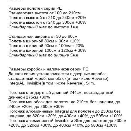
Размеры полотен серии PE
Стандартная высота от 100 до 210см
Полотна высотой от 210 до 240см +20%
Полотна высотой от 240 до 300см +30%
Стандартный шаг по высоте 1мм
Стандартная ширина от 30 до 80см
Полотна шириной 80cм и 90cм +10%
Полотна шириной 90см и 100см + 20%
Полотна шириной 100см и 120см + 30%
Стандартный шаг по ширине 5мм
Размеры коробок и наличников серии PE
Данная серия устанавливается в дверные короба:
стандартный короб, моноблок(в том числе Reverse),
IntegrAL, Invisible(в том числе Reverse), Slim.
Погонаж стандартный длинной 244см, нестандартный
длинной 275см +30%
Погонаж моноблок для полотен до 210см без наценки, до
240см +20%, до 260см +30%
Погонаж алюминиевый Integral для полотен до 230см без
наценки, до 320см +20%, до 400см +40%, до 595см +100%
Погонаж алюминиевый Invisible и Slim для полотен до 230см
+20%, до 320см +30%, до 400см +40%, до 580см +100%