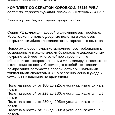
КОМПЛЕКТ СО СКРЫТОЙ КОРОБКОЙ: 58115 РУБ.*
полотно
+коробка скрытая
+замок AGB
+петли AGB 2.0
*при покупке дверных ручек Профиль Дорс
Серия PE-коллекция дверей в алюминиевом профиле.
Революционно-новые дверные полотна в эмалевом
покрытии, симбиоз алюминиевого и каркасного полотна.
Новое эмалевое покрытие выполняет все требования к
современным и экологически безопасным декоративным
покрытиям. Имеет многослойное строение, что
обеспечивает непрозрачность и минимизирует возможные
отклонения по цвету. С помощью особой технологии
лакирования получается поверхность с уникальными
тактильными свойствами. Она особенно легка в уходе и
устойчива к внешним воздействиям.
Полотна высотой от 100 до 225см устанавливаются на 2
петли
Полотна высотой от 225 до 230см устанавливаются на 3
петли
Полотна высотой от 230 до 295см устанавливаются на 4
петли
Полотна высотой от 295 до 300см устанавливаются на 5
петель