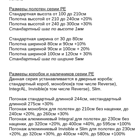
Размеры полотен серии PE
Стандартная высота от 100 до 210см
Полотна высотой от 210 до 240см +20%
Полотна высотой от 240 до 300см +30%
Стандартный шаг по высоте 1мм
Стандартная ширина от 30 до 80см
Полотна шириной 80cм и 90cм +10%
Полотна шириной 90см и 100см + 20%
Полотна шириной 100см и 120см + 30%
Стандартный шаг по ширине 5мм
Размеры коробок и наличников серии PE
Данная серия устанавливается в дверные короба:
стандартный короб, моноблок(в том числе Reverse),
IntegrAL, Invisible(в том числе Reverse), Slim.
Погонаж стандартный длинной 244см, нестандартный
длинной 275см +30%
Погонаж моноблок для полотен до 210см без наценки, до
240см +20%, до 260см +30%
Погонаж алюминиевый Integral для полотен до 230см без
наценки, до 320см +20%, до 400см +40%, до 595см +100%
Погонаж алюминиевый Invisible и Slim для полотен до 230см
+20%, до 320см +30%, до 400см +40%, до 580см +100%