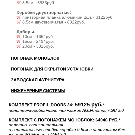
8.5см - 6936руб.
Коробки двустворчатые:
притворная планка алюминий 2шт. - 3122руб.
8.5см двустворчатая - 8322руб.
Доборы:
10см - 1664руб.
15см - 2494руб.
20см - 3326руб.
ПОГОНАЖ МОНОБЛОК
ПОГОНАЖ ДЛЯ СКРЫТОЙ УСТАНОВКИ
ЗАВОДСКАЯ ФУРНИТУРА
ИНЖЕНЕРНЫЕ СИСТЕМЫ
59125 руб.
КОМПЛЕКТ PROFIL DOORS 34:
*
полотно
+коробка
+наличник
+замок AGB
+петли AGB 2.0
КОМПЛЕКТ С ПОГОНАЖЕМ МОНОБЛОК: 64046 РУБ.*
полотно
+горизонтальная
и вертикальные стойки коробки 9.5см с наличником 6см
+замок AGB
+петли AGB 2.0