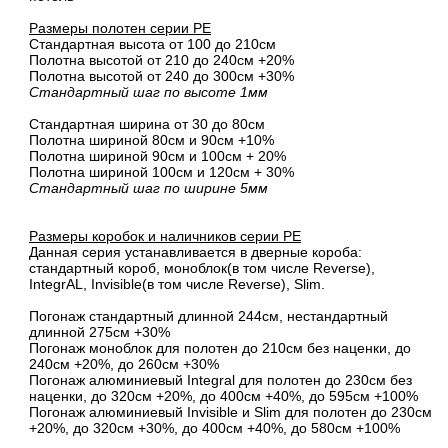
Размеры полотен серии PE
Стандартная высота от 100 до 210см
Полотна высотой от 210 до 240см +20%
Полотна высотой от 240 до 300см +30%
Стандартный шаг по высоте 1мм
Стандартная ширина от 30 до 80см
Полотна шириной 80cм и 90cм +10%
Полотна шириной 90см и 100см + 20%
Полотна шириной 100см и 120см + 30%
Стандартный шаг по ширине 5мм
Размеры коробок и наличников серии PE
Данная серия устанавливается в дверные короба:
стандартный короб, моноблок(в том числе Reverse),
IntegrAL, Invisible(в том числе Reverse), Slim.
Погонаж стандартный длинной 244см, нестандартный
длинной 275см +30%
Погонаж моноблок для полотен до 210см без наценки, до
240см +20%, до 260см +30%
Погонаж алюминиевый Integral для полотен до 230см без
наценки, до 320см +20%, до 400см +40%, до 595см +100%
Погонаж алюминиевый Invisible и Slim для полотен до 230см
+20%, до 320см +30%, до 400см +40%, до 580см +100%