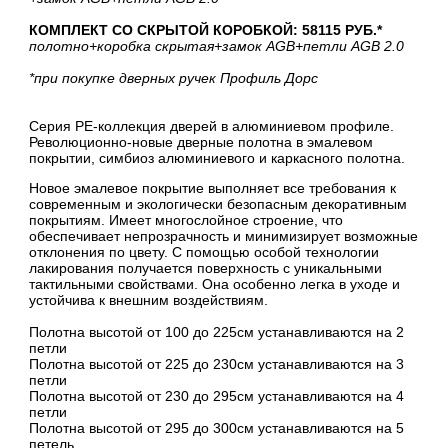
КОМПЛЕКТ СО СКРЫТОЙ КОРОБКОЙ: 58115 РУБ.*
полотно
+коробка скрытая
+замок AGB
+петли AGB 2.0
*при покупке дверных ручек Профиль Дорс
Серия PE-коллекция дверей в алюминиевом профиле.
Революционно-новые дверные полотна в эмалевом
покрытии, симбиоз алюминиевого и каркасного полотна.
Новое эмалевое покрытие выполняет все требования к
современным и экологически безопасным декоративным
покрытиям. Имеет многослойное строение, что
обеспечивает непрозрачность и минимизирует возможные
отклонения по цвету. С помощью особой технологии
лакирования получается поверхность с уникальными
тактильными свойствами. Она особенно легка в уходе и
устойчива к внешним воздействиям.
Полотна высотой от 100 до 225см устанавливаются на 2
петли
Полотна высотой от 225 до 230см устанавливаются на 3
петли
Полотна высотой от 230 до 295см устанавливаются на 4
петли
Полотна высотой от 295 до 300см устанавливаются на 5
петель