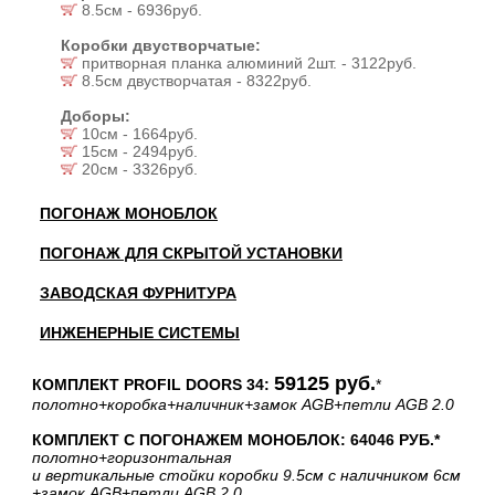
8.5см - 6936руб.
Коробки двустворчатые:
притворная планка алюминий 2шт. - 3122руб.
8.5см двустворчатая - 8322руб.
Доборы:
10см - 1664руб.
15см - 2494руб.
20см - 3326руб.
ПОГОНАЖ МОНОБЛОК
ПОГОНАЖ ДЛЯ СКРЫТОЙ УСТАНОВКИ
ЗАВОДСКАЯ ФУРНИТУРА
ИНЖЕНЕРНЫЕ СИСТЕМЫ
59125 руб.
КОМПЛЕКТ PROFIL DOORS 34:
*
полотно
+коробка
+наличник
+замок AGB
+петли AGB 2.0
КОМПЛЕКТ С ПОГОНАЖЕМ МОНОБЛОК: 64046 РУБ.*
полотно
+горизонтальная
и вертикальные стойки коробки 9.5см с наличником 6см
+замок AGB
+петли AGB 2.0