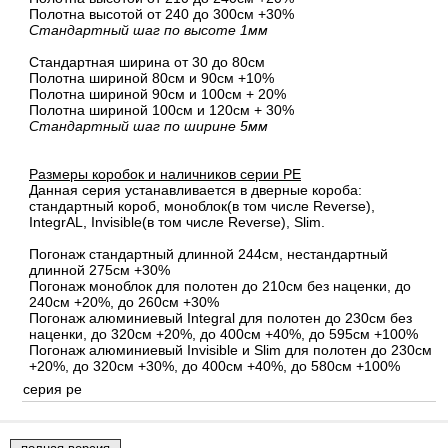
Полотна высотой от 240 до 300см +30%
Стандартный шаг по высоте 1мм
Стандартная ширина от 30 до 80см
Полотна шириной 80cм и 90cм +10%
Полотна шириной 90см и 100см + 20%
Полотна шириной 100см и 120см + 30%
Стандартный шаг по ширине 5мм
Размеры коробок и наличников серии PE
Данная серия устанавливается в дверные короба:
стандартный короб, моноблок(в том числе Reverse),
IntegrAL, Invisible(в том числе Reverse), Slim.
Погонаж стандартный длинной 244см, нестандартный
длинной 275см +30%
Погонаж моноблок для полотен до 210см без наценки, до
240см +20%, до 260см +30%
Погонаж алюминиевый Integral для полотен до 230см без
наценки, до 320см +20%, до 400см +40%, до 595см +100%
Погонаж алюминиевый Invisible и Slim для полотен до 230см
+20%, до 320см +30%, до 400см +40%, до 580см +100%
серия pe