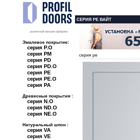
СЕРИЯ PE ВАЙТ
розничный магазин фабрики
Эмалевое покрытие:
серия P.O
серия PM
серия pe
серия PD
серия PD.O
серия PE
серия PE.O
серия PA
Древесные покрытия :
серия N.O
серия ND.O
серия NE.O
Натуральный шпон :
серия VA
серия VE