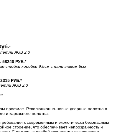
И
руб.
*
+петли AGB 2.0
58246 РУБ.*
ые стойки коробки 9.5см с наличником 6см
315 РУБ.*
петли AGB 2.0
рс
ом профиле. Революционно-новые дверные полотна в
о и каркасного полотна.
 требования к современным и экологически безопасным
йное строение, что обеспечивает непрозрачность и
цвету. С помощью особой технологии лакирования