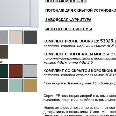
ПОГОНАЖ МОНОБЛОК
ПОГОНАЖ ДЛЯ СКРЫТОЙ УСТАНОВК
ЗАВОДСКАЯ ФУРНИТУРА
ИНЖЕНЕРНЫЕ СИСТЕМЫ
53325 
КОМПЛЕКТ PROFIL DOORS 13:
полотно
+коробка
+наличник
+замок AGB
КОМПЛЕКТ С ПОГОНАЖЕМ МОНОБЛОК: 
полотно
+горизонтальная
и вертикальн
и:
+замок AGB
+петли AGB 2.0
КОМПЛЕКТ СО СКРЫТОЙ КОРОБКОЙ: 52
полотно
+коробка скрытая
+замок AGB
+
*при покупке дверных ручек Профиль До
Серия PE-коллекция дверей в алюминиев
эмалевом покрытии, симбиоз алюминиевог
Новое эмалевое покрытие выполняет все
декоративным покрытиям. Имеет многосло
минимизирует возможные отклонения по 