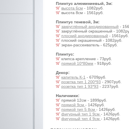
Плинтус алюминиевый, 3м:
высота 6см
- 1082руб.
высота 8см - 1561руб.
Плинтус теневой, 3м:
закруглённый анодированный
- 156
закруглённый окрашенный - 1082ру
плоский анодированный
- 1561руб.
плоский окрашенный - 1082руб.
экран-рассеиватель - 625руб.
Плинтус:
клипса-крепление - 73руб.
прямой 10*80мм
- 918руб.
Декор:
капитель К-1
- 6709руб.
розетка тип 1 200*93
- 2907руб.
розетка тип 1 93*93
- 2237руб.
Наличники:
прямой 12см - 1899руб.
прямой 9см
- 1426руб.
прямой тип 5 8см
- 1426руб.
фигурный тип 1 9см
- 1426руб.
фигурный тип 4 9см
- 1426руб.