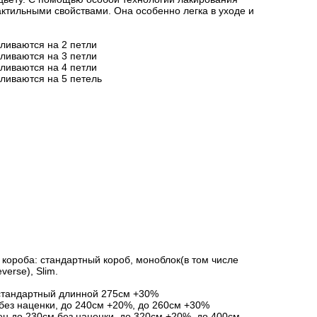
актильными свойствами. Она особенно легка в уходе и
вливаются на 2 петли
вливаются на 3 петли
вливаются на 4 петли
вливаются на 5 петель
короба: стандартный короб, моноблок(в том числе
verse), Slim.
стандартный длинной 275см +30%
без наценки, до 240см +20%, до 260см +30%
ен до 230см без наценки, до 320см +20%, до 400см