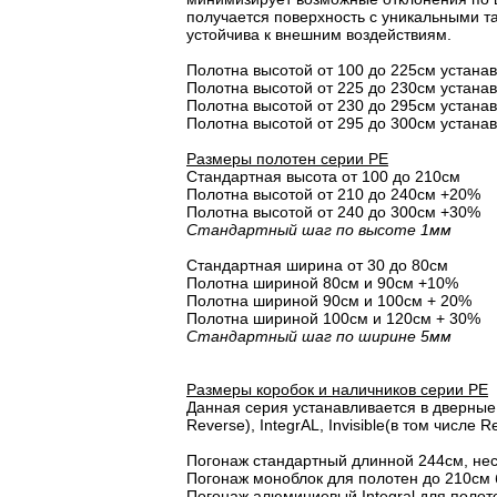
получается поверхность с уникальными т
устойчива к внешним воздействиям.
Полотна высотой от 100 до 225см устана
Полотна высотой от 225 до 230см устана
Полотна высотой от 230 до 295см устана
Полотна высотой от 295 до 300см устана
Размеры полотен серии PE
Стандартная высота от 100 до 210см
Полотна высотой от 210 до 240см +20%
Полотна высотой от 240 до 300см +30%
Стандартный шаг по высоте 1мм
Стандартная ширина от 30 до 80см
Полотна шириной 80cм и 90cм +10%
Полотна шириной 90см и 100см + 20%
Полотна шириной 100см и 120см + 30%
Стандартный шаг по ширине 5мм
Размеры коробок и наличников серии PE
Данная серия устанавливается в дверные 
Reverse), IntegrAL, Invisible(в том числе Re
Погонаж стандартный длинной 244см, не
Погонаж моноблок для полотен до 210см 
Погонаж алюминиевый Integral для полот