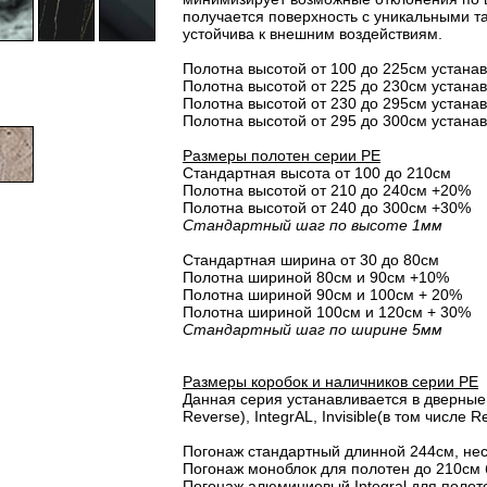
получается поверхность с уникальными т
устойчива к внешним воздействиям.
Полотна высотой от 100 до 225см устана
Полотна высотой от 225 до 230см устана
Полотна высотой от 230 до 295см устана
Полотна высотой от 295 до 300см устана
Размеры полотен серии PE
Стандартная высота от 100 до 210см
Полотна высотой от 210 до 240см +20%
Полотна высотой от 240 до 300см +30%
Стандартный шаг по высоте 1мм
Стандартная ширина от 30 до 80см
Полотна шириной 80cм и 90cм +10%
Полотна шириной 90см и 100см + 20%
Полотна шириной 100см и 120см + 30%
Стандартный шаг по ширине 5мм
Размеры коробок и наличников серии PE
Данная серия устанавливается в дверные 
Reverse), IntegrAL, Invisible(в том числе Re
Погонаж стандартный длинной 244см, не
Погонаж моноблок для полотен до 210см 
Погонаж алюминиевый Integral для полот