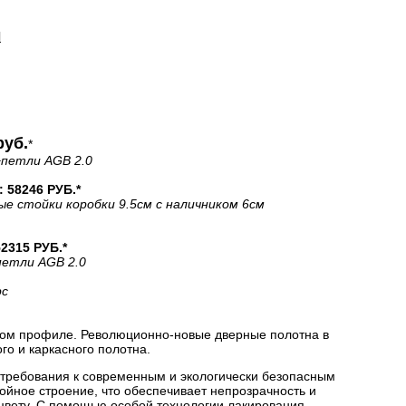
И
руб.
*
+петли AGB 2.0
58246 РУБ.*
ые стойки коробки 9.5см с наличником 6см
315 РУБ.*
петли AGB 2.0
рс
ом профиле. Революционно-новые дверные полотна в
о и каркасного полотна.
 требования к современным и экологически безопасным
йное строение, что обеспечивает непрозрачность и
цвету. С помощью особой технологии лакирования