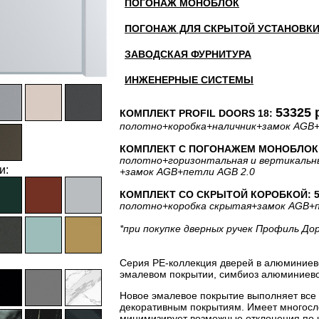
ПОГОНАЖ МОНОБЛОК
ПОГОНАЖ ДЛЯ СКРЫТОЙ УСТАНОВК
ЗАВОДСКАЯ ФУРНИТУРА
ИНЖЕНЕРНЫЕ СИСТЕМЫ
53325 
КОМПЛЕКТ PROFIL DOORS 18:
полотно
+коробка
+наличник
+замок AGB
КОМПЛЕКТ С ПОГОНАЖЕМ МОНОБЛОК: 
полотно
+горизонтальная
и вертикальн
и:
+замок AGB
+петли AGB 2.0
КОМПЛЕКТ СО СКРЫТОЙ КОРОБКОЙ: 52
полотно
+коробка скрытая
+замок AGB
+
*при покупке дверных ручек Профиль До
Серия PE-коллекция дверей в алюминиев
эмалевом покрытии, симбиоз алюминиевог
Новое эмалевое покрытие выполняет все
декоративным покрытиям. Имеет многосло
минимизирует возможные отклонения по 