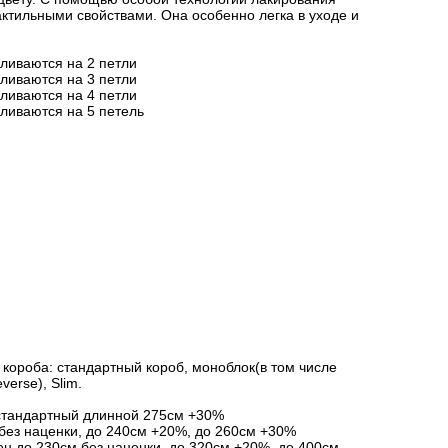
актильными свойствами. Она особенно легка в уходе и
вливаются на 2 петли
вливаются на 3 петли
вливаются на 4 петли
вливаются на 5 петель
короба: стандартный короб, моноблок(в том числе
verse), Slim.
стандартный длинной 275см +30%
без наценки, до 240см +20%, до 260см +30%
ен до 230см без наценки, до 320см +20%, до 400см