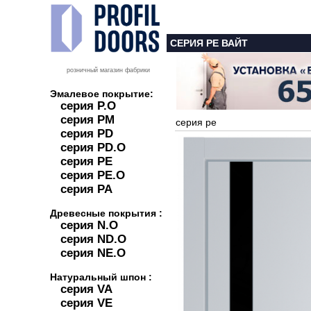
СЕРИЯ PE ВАЙТ
розничный магазин фабрики
Эмалевое покрытие:
серия P.O
серия PM
серия pe
серия PD
серия PD.O
серия PE
серия PE.O
серия PA
Древесные покрытия :
серия N.O
серия ND.O
серия NE.O
Натуральный шпон :
серия VA
серия VE