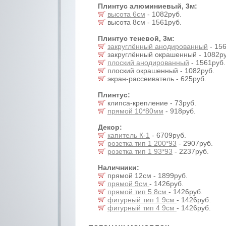
Плинтус алюминиевый, 3м:
высота 6см
- 1082руб.
высота 8см - 1561руб.
Плинтус теневой, 3м:
закруглённый анодированный
- 156
закруглённый окрашенный - 1082ру
плоский анодированный
- 1561руб.
плоский окрашенный - 1082руб.
экран-рассеиватель - 625руб.
Плинтус:
клипса-крепление - 73руб.
прямой 10*80мм
- 918руб.
Декор:
капитель К-1
- 6709руб.
розетка тип 1 200*93
- 2907руб.
розетка тип 1 93*93
- 2237руб.
Наличники:
прямой 12см - 1899руб.
прямой 9см
- 1426руб.
прямой тип 5 8см
- 1426руб.
фигурный тип 1 9см
- 1426руб.
фигурный тип 4 9см
- 1426руб.