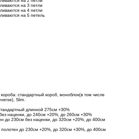
вливаются на 2 петли
вливаются на 3 петли
вливаются на 4 петли
вливаются на 5 петель
короба: стандартный короб, моноблок(в том числе
verse), Slim.
стандартный длинной 275см +30%
без наценки, до 240см +20%, до 260см +30%
ен до 230см без наценки, до 320см +20%, до 400см
я полотен до 230см +20%, до 320см +30%, до 400см