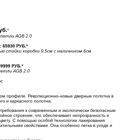
уб.
*
+петли AGB 2.0
65930 РУБ.*
ые стойки коробки 9.5см с наличником 6см
999 РУБ.*
петли AGB 2.0
рс
ом профиле. Революционно-новые дверные полотна в
о и каркасного полотна.
 требования к современным и экологически безопасным
йное строение, что обеспечивает непрозрачность и
цвету. С помощью особой технологии лакирования
актильными свойствами. Она особенно легка в уходе и