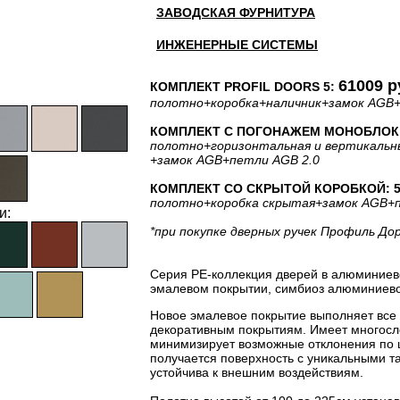
ЗАВОДСКАЯ ФУРНИТУРА
ИНЖЕНЕРНЫЕ СИСТЕМЫ
61009 р
КОМПЛЕКТ PROFIL DOORS 5:
полотно
+коробка
+наличник
+замок AGB
КОМПЛЕКТ С ПОГОНАЖЕМ МОНОБЛОК: 
полотно
+горизонтальная
и вертикальн
+замок AGB
+петли AGB 2.0
КОМПЛЕКТ СО СКРЫТОЙ КОРОБКОЙ: 59
полотно
+коробка скрытая
+замок AGB
+
и:
*при покупке дверных ручек Профиль До
Серия PE-коллекция дверей в алюминиев
эмалевом покрытии, симбиоз алюминиевог
Новое эмалевое покрытие выполняет все
декоративным покрытиям. Имеет многосло
минимизирует возможные отклонения по 
получается поверхность с уникальными т
устойчива к внешним воздействиям.