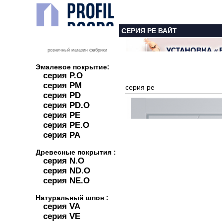
СЕРИЯ PE ВАЙТ
розничный магазин фабрики
Эмалевое покрытие:
серия P.O
серия PM
серия pe
серия PD
серия PD.O
серия PE
серия PE.O
серия PA
Древесные покрытия :
серия N.O
серия ND.O
серия NE.O
Натуральный шпон :
серия VA
серия VE