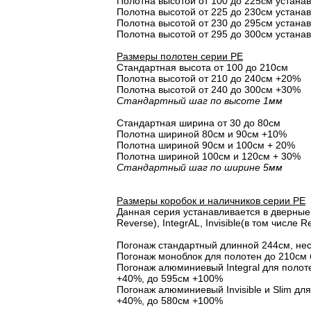
Полотна высотой от 100 до 225см устана
Полотна высотой от 225 до 230см устана
Полотна высотой от 230 до 295см устана
Полотна высотой от 295 до 300см устана
Размеры полотен серии PE
Стандартная высота от 100 до 210см
Полотна высотой от 210 до 240см +20%
Полотна высотой от 240 до 300см +30%
Стандартный шаг по высоте 1мм
Стандартная ширина от 30 до 80см
Полотна шириной 80cм и 90cм +10%
Полотна шириной 90см и 100см + 20%
Полотна шириной 100см и 120см + 30%
Стандартный шаг по ширине 5мм
Размеры коробок и наличников серии PE
Данная серия устанавливается в дверные 
Reverse), IntegrAL, Invisible(в том числе Re
Погонаж стандартный длинной 244см, не
Погонаж моноблок для полотен до 210см 
Погонаж алюминиевый Integral для полот
+40%, до 595см +100%
Погонаж алюминиевый Invisible и Slim дл
+40%, до 580см +100%