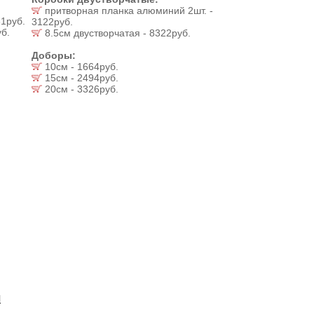
притворная планка алюминий 2шт. -
1руб.
3122руб.
б.
8.5см двустворчатая - 8322руб.
Доборы:
10см - 1664руб.
15см - 2494руб.
20см - 3326руб.
И