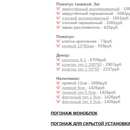
Плинтус теневой, 3м:
закруглённый анодированный
- 156
закруглённый окрашенный - 1082ру
плоский анодированный
- 1561руб.
плоский окрашенный - 1082руб.
экран-рассеиватель - 625руб.
Плинтус:
клипса-крепление - 73руб.
прямой 10*80мм
- 918руб.
Декор:
капитель К-1
- 6709руб.
розетка тип 1 200*93
- 2907руб.
розетка тип 1 93*93
- 2237руб.
Наличники:
прямой 12см - 1899руб.
прямой 9см
- 1426руб.
прямой тип 5 8см
- 1426руб.
фигурный тип 1 9см
- 1426руб.
фигурный тип 4 9см
- 1426руб.
ПОГОНАЖ МОНОБЛОК
ПОГОНАЖ ДЛЯ СКРЫТОЙ УСТАНОВК