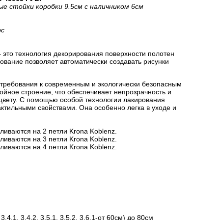
ые стойки коробки 9.5см с наличником 6см
рс
 это технология декорирования поверхности полотен
вание позволяет автоматически создавать рисунки
 требования к современным и экологически безопасным
йное строение, что обеспечивает непрозрачность и
цвету. С помощью особой технологии лакирования
актильными свойствами. Она особенно легка в уходе и
ливаются на 2 петли Krona Koblenz.
ливаются на 3 петли Krona Koblenz.
ливаются на 4 петли Krona Koblenz.
.1, 3.4.2, 3.5.1, 3.5.2, 3.6.1-от 60см) до 80см