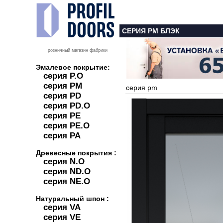
СЕРИЯ PM БЛЭК
розничный магазин фабрики
Эмалевое покрытие:
серия P.O
серия PM
серия pm
серия PD
серия PD.O
серия PE
серия PE.O
серия PA
Древесные покрытия :
серия N.O
серия ND.O
серия NE.O
Натуральный шпон :
серия VA
серия VE