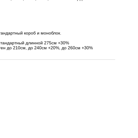
тандартный короб и моноблок.
стандартный длинной 275см +30%
ен до 210см, до 240см +20%, до 260см +30%