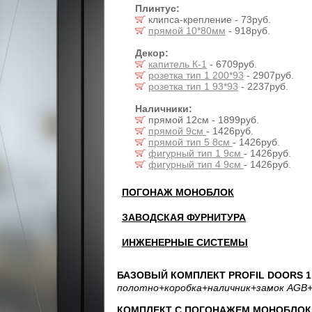
Плинтус:
клипса-крепление - 73руб.
прямой 10*80мм
- 918руб.
Декор:
капитель К-1
- 6709руб.
розетка тип 1 200*93
- 2907руб.
розетка тип 1 93*93
- 2237руб.
Наличники:
прямой 12см - 1899руб.
прямой 9см
- 1426руб.
прямой тип 5 8см
- 1426руб.
фигурный тип 1 9см
- 1426руб.
фигурный тип 4 9см
- 1426руб.
ПОГОНАЖ МОНОБЛОК
ЗАВОДСКАЯ ФУРНИТУРА
ИНЖЕНЕРНЫЕ СИСТЕМЫ
БАЗОВЫЙ КОМПЛЕКТ PROFIL DOORS 1.
полотно
+коробка
+наличник
+замок AGB
+
КОМПЛЕКТ С ПОГОНАЖЕМ МОНОБЛОК: 