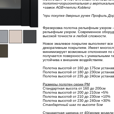
полотно
+горизонтальная
и вертикальн
+замок AGB
+петли Koblenz
*при покупке дверных ручек Профиль До
Фрезеровка полотна рельефным узором –
рельефным узором. Современное оборудо
высокой точности и любой сложности.
Новое эмалевое покрытие выполняет все
декоративным покрытиям. Имеет многосло
минимизирует возможные отклонения по 
получается поверхность с уникальными т
устойчива к внешним воздействиям.
Полотна высотой от 160 до 175см устанав
Полотна высотой от 180 до 230см устанав
Полотна высотой от 235 до 240см устанав
Размеры полотен серии PM
Стандартная высота от 160 до 200см
Полотна высотой от 200 до 210см +5%
Полотна высотой от 210 до 230см +10%
Полотна высотой от 230 до 240см +30%
Стандартный шаг по высоте 5см
Стандартная ширина от 40(кроме модели 3.4